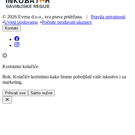
©
2026
Evena d.o.o.
,
sva prava pridržana
. |
Pravila privatnosti
•
Uvjeti poslovanja
•
Počnite prodavati ulaznice
Kontakt
Koristimo kolačiće
Bok. Kolačiće koristimo kako bismo poboljšali vaše iskustvo i za
marketing.
Prihvati sve
Samo nužne