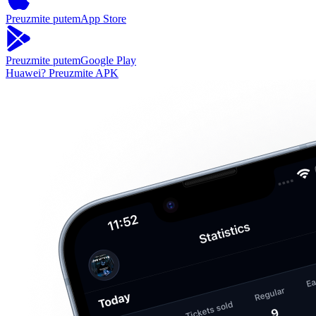
Preuzmite putem
App Store
Preuzmite putem
Google Play
Huawei?
Preuzmite APK