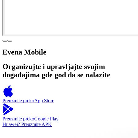
Evena Mobile
Organizujte i upravljajte svojim
događajima gde god da se nalazite
Preuzmite preko
App Store
Preuzmite preko
Google Play
Huawei?
Preuzmite APK