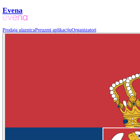
Evena
Prodaja ulaznica
Preuzmi aplikaciju
Organizatori