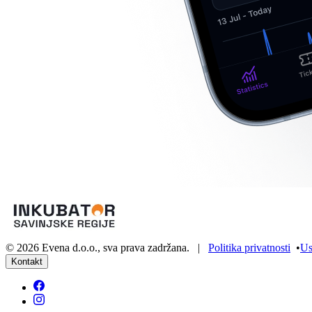
©
2026
Evena d.o.o.
,
sva prava zadržana
. |
Politika privatnosti
•
Us
Kontakt