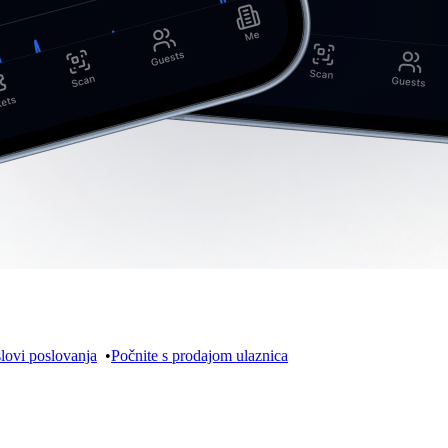
lovi poslovanja
•
Počnite s prodajom ulaznica