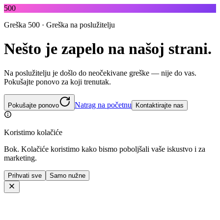
500
Greška 500 · Greška na poslužitelju
Nešto je zapelo na našoj strani.
Na poslužitelju je došlo do neočekivane greške — nije do vas.
Pokušajte ponovo za koji trenutak.
Natrag na početnu
Pokušajte ponovo
Kontaktirajte nas
Koristimo kolačiće
Bok. Kolačiće koristimo kako bismo poboljšali vaše iskustvo i za
marketing.
Prihvati sve
Samo nužne