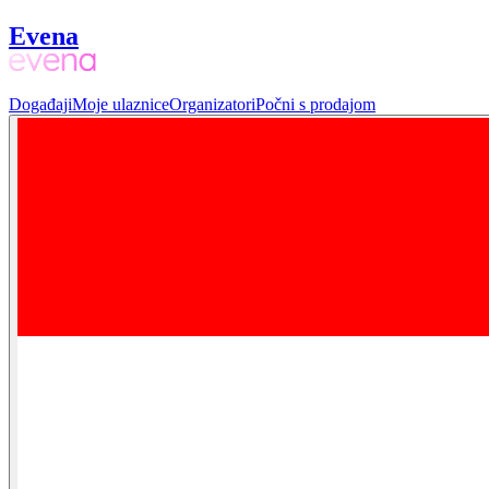
Evena
Događaji
Moje ulaznice
Organizatori
Počni s prodajom