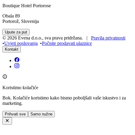
Boutique Hotel Portorose
Obala 89
Portorož, Slovenija
Upute za put
©
2026
Evena d.o.o.
,
sva prava pridržana
. |
Pravila privatnosti
•
Uvjeti poslovanja
•
Počnite prodavati ulaznice
Kontakt
Koristimo kolačiće
Bok. Kolačiće koristimo kako bismo poboljšali vaše iskustvo i za
marketing.
Prihvati sve
Samo nužne