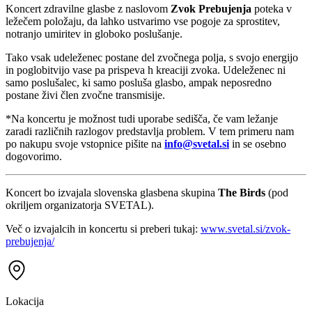
Koncert zdravilne glasbe z naslovom
Zvok Prebujenja
poteka v
ležečem položaju, da lahko ustvarimo vse pogoje za sprostitev,
notranjo umiritev in globoko poslušanje.
Tako vsak udeleženec postane del zvočnega polja, s svojo energijo
in poglobitvijo vase pa prispeva h kreaciji zvoka. Udeleženec ni
samo poslušalec, ki samo posluša glasbo, ampak neposredno
postane živi člen zvočne transmisije.
*
Na koncertu je možnost tudi uporabe sedišča, če vam ležanje
zaradi različnih razlogov predstavlja problem. V tem primeru nam
po nakupu svoje vstopnice pišite na
info@svetal.si
in se osebno
dogovorimo.
Koncert bo izvajala slovenska glasbena skupina
The Birds
(pod
okriljem organizatorja SVETAL).
Več o izvajalcih in koncertu si preberi tukaj:
www.svetal.si/zvok-
prebujenja/
Lokacija