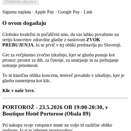
Odaberite ulaznice
Sigurna naplata · Apple Pay · Google Pay · Link
O ovom događaju
Globoko hvaležni in počaščeni smo, da vas lahko povabimo na
serijo koncertov zdravilne glasbe z naslovom
ZVOK
PREBUJENJA
, ki se prvič v tej obliki predstavlja po Sloveniji.
Gre za večplastno zvočno izkušnjo, kjer se glasba ponuja kot
prostor: prostor za dih, za čutenje, za umirjanje in za prebujanje
notranje prisotnosti.
To ni klasična oblika koncerta, temveč povabilo v izkušnjo, kjer je
glasba namenjena kot klic.
Klic v naše Srce.
PORTOROŽ - 23.5.2026 OB 19:00-20:30, v
Boutique Hotel Portorose (Obala 89)
Pri nakupu svoje vstopnice imate na voljo tri različne oblike
podpore, ki si jo izberete prostovoljno: