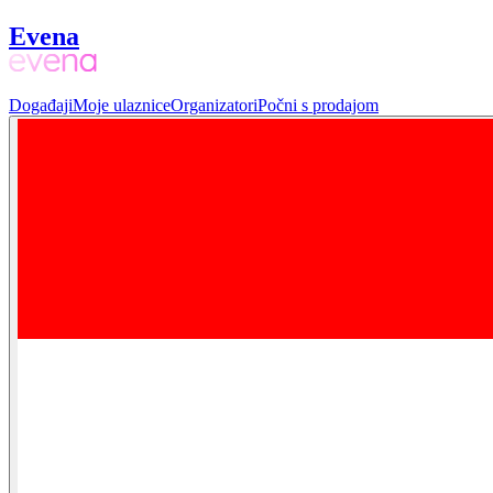
Evena
Događaji
Moje ulaznice
Organizatori
Počni s prodajom