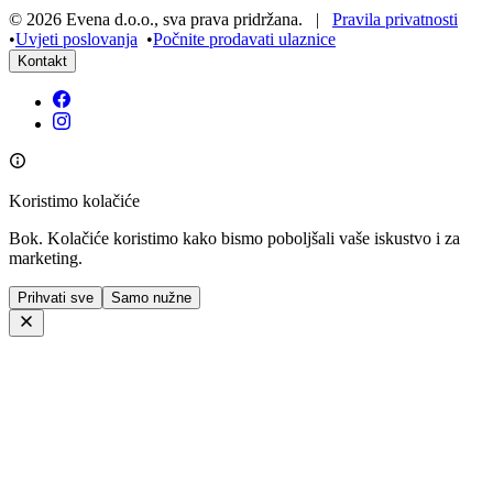
©
2026
Evena d.o.o.
,
sva prava pridržana
. |
Pravila privatnosti
•
Uvjeti poslovanja
•
Počnite prodavati ulaznice
Kontakt
Koristimo kolačiće
Bok. Kolačiće koristimo kako bismo poboljšali vaše iskustvo i za
marketing.
Prihvati sve
Samo nužne