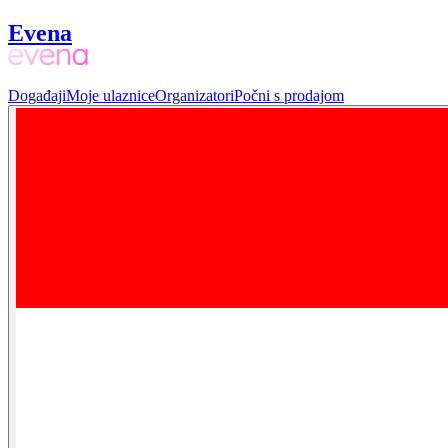
Evena
Događaji
Moje ulaznice
Organizatori
Počni s prodajom