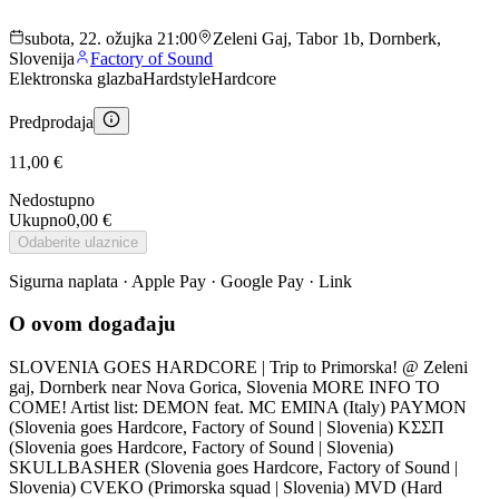
subota, 22. ožujka 21:00
Zeleni Gaj, Tabor 1b, Dornberk,
Slovenija
Factory of Sound
Elektronska glazba
Hardstyle
Hardcore
Predprodaja
11,00 €
Nedostupno
Ukupno
0,00 €
Odaberite ulaznice
Sigurna naplata · Apple Pay · Google Pay · Link
O ovom događaju
SLOVENIA GOES HARDCORE | Trip to Primorska! @ Zeleni
gaj, Dornberk near Nova Gorica, Slovenia MORE INFO TO
COME! Artist list: DEMON feat. MC EMINA (Italy) PAYMON
(Slovenia goes Hardcore, Factory of Sound | Slovenia) KΣΣП
(Slovenia goes Hardcore, Factory of Sound | Slovenia)
SKULLBASHER (Slovenia goes Hardcore, Factory of Sound |
Slovenia) CVEKO (Primorska squad | Slovenia) MVD (Hard