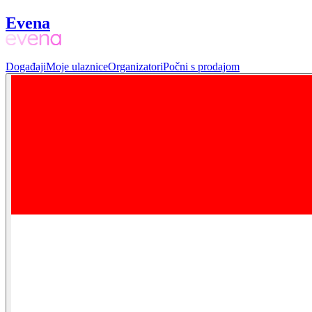
Evena
Događaji
Moje ulaznice
Organizatori
Počni s prodajom