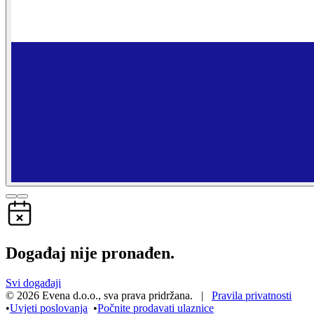
Događaj nije pronađen.
Svi događaji
©
2026
Evena d.o.o.
,
sva prava pridržana
. |
Pravila privatnosti
•
Uvjeti poslovanja
•
Počnite prodavati ulaznice