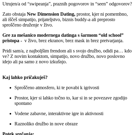
Utrujen/a od “swipeanja”, praznih pogovorov in “seen” odgovorov?
Zato obstaja
New Dimension Dating,
prostor, kjer ni pomembno,
ali iščeš simpatijo, prijateljstvo, biznis buddy-a ali preprosto
sproščeno druženje v živo.
Gre za mešanico modernega datinga s šarmom “old school”
pristopa -
v živo, brez ekranov, brez mask in brez pretvarjanja.
Pridi sam/a, z najboljšim frendom ali s svojo družbo, odidi pa… kdo
ve? Z novim kontaktom, simpatijo, novo družbo, novo poslovno
idejo ali pa samo z novo izkušnjo.
Kaj lahko pričakuješ?
Sproščeno atmosfero, ki te povabi k igrivosti
Prostor, kjer si lahko točno to, kar si in se povezave zgodijo
spontano
Vodene zabavne, interaktivne igre in aktivnosti
Raznoliko družbo in nove obraze
Potek srečanja: