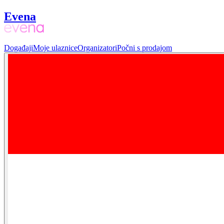
Evena
Događaji
Moje ulaznice
Organizatori
Počni s prodajom