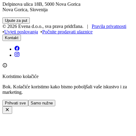
Delpinova ulica 18B, 5000 Nova Gorica
Nova Gorica, Slovenija
Upute za put
©
2026
Evena d.o.o.
,
sva prava pridržana
. |
Pravila privatnosti
•
Uvjeti poslovanja
•
Počnite prodavati ulaznice
Kontakt
Koristimo kolačiće
Bok. Kolačiće koristimo kako bismo poboljšali vaše iskustvo i za
marketing.
Prihvati sve
Samo nužne