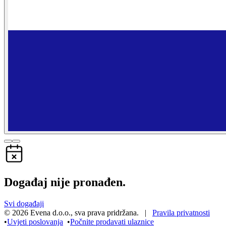
Događaj nije pronađen.
Svi događaji
©
2026
Evena d.o.o.
,
sva prava pridržana
. |
Pravila privatnosti
•
Uvjeti poslovanja
•
Počnite prodavati ulaznice