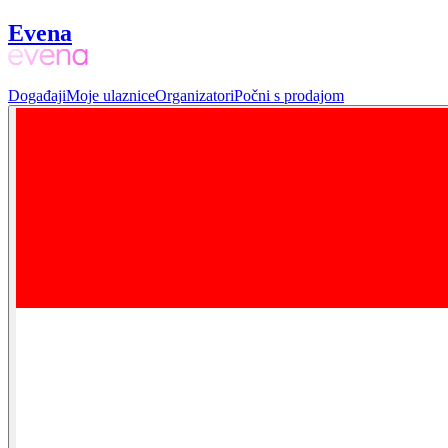
Evena
Događaji
Moje ulaznice
Organizatori
Počni s prodajom