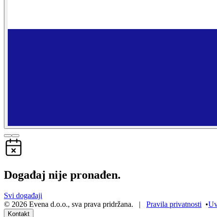
Događaj nije pronađen.
Svi događaji
©
2026
Evena d.o.o.
,
sva prava pridržana
. |
Pravila privatnosti
•
Uv
Kontakt