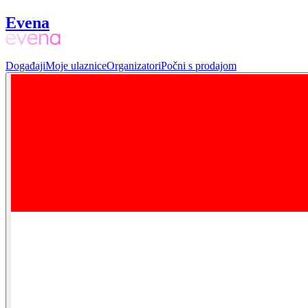
Evena
Događaji
Moje ulaznice
Organizatori
Počni s prodajom