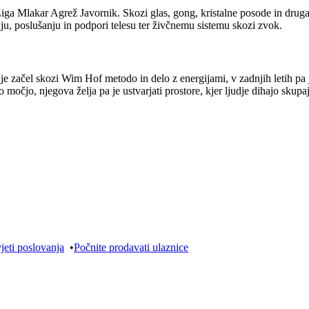
a Mlakar Agrež Javornik. Skozi glas, gong, kristalne posode in druga hol
nju, poslušanju in podpori telesu ter živčnemu sistemu skozi zvok.
e začel skozi Wim Hof metodo in delo z energijami, v zadnjih letih pa j
očjo, njegova želja pa je ustvarjati prostore, kjer ljudje dihajo skupaj
jeti poslovanja
•
Počnite prodavati ulaznice