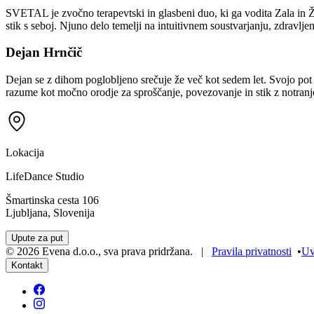
SVETAL je zvočno terapevtski in glasbeni duo, ki ga vodita Zala in Žig
stik s seboj. Njuno delo temelji na intuitivnem soustvarjanju, zdravlje
Dejan Hrnčič
Dejan se z dihom poglobljeno srečuje že več kot sedem let. Svojo pot j
razume kot močno orodje za sproščanje, povezovanje in stik z notranjo m
Lokacija
LifeDance Studio
Šmartinska cesta 106
Ljubljana, Slovenija
Upute za put
©
2026
Evena d.o.o.
,
sva prava pridržana
. |
Pravila privatnosti
•
Uv
Kontakt