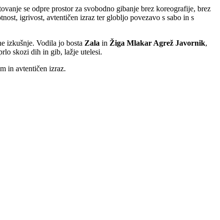
tovanje se odpre prostor za svobodno gibanje brez koreografije, brez
nost, igrivost, avtentičen izraz ter globljo povezavo s sabo in s
ne izkušnje. Vodila jo bosta
Zala
in
Žiga Mlakar Agrež Javornik
,
rlo skozi dih in gib, lažje utelesi.
om in avtentičen izraz.