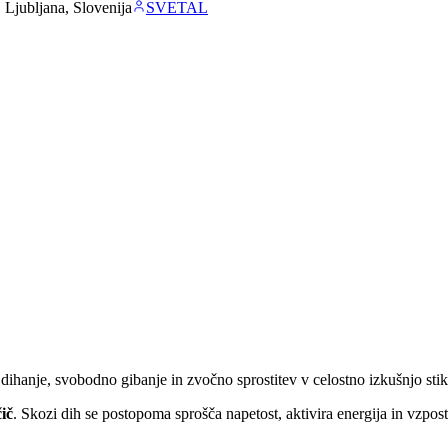
 Ljubljana, Slovenija
SVETAL
dihanje, svobodno gibanje in zvočno sprostitev v celostno izkušnjo stika
ič
. Skozi dih se postopoma sprošča napetost, aktivira energija in vzpost