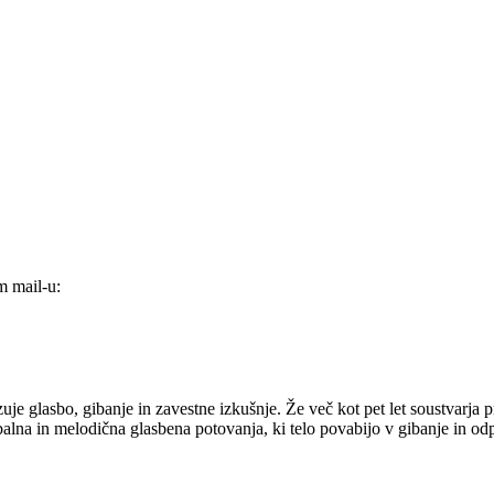
m mail-u:
zuje glasbo, gibanje in zavestne izkušnje. Že več kot pet let soustvarja 
lna in melodična glasbena potovanja, ki telo povabijo v gibanje in odpir