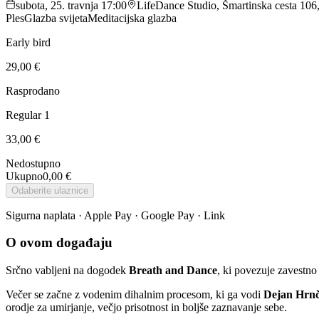
subota, 25. travnja 17:00
LifeDance Studio, Šmartinska cesta 106,
Ples
Glazba svijeta
Meditacijska glazba
Early bird
29,00 €
Rasprodano
Regular 1
33,00 €
Nedostupno
Ukupno
0,00 €
Odaberite ulaznice
Sigurna naplata · Apple Pay · Google Pay · Link
O ovom događaju
Srčno vabljeni na dogodek
Breath and Dance
, ki povezuje zavestno 
Večer se začne z vodenim dihalnim procesom, ki ga vodi
Dejan Hrnč
orodje za umirjanje, večjo prisotnost in boljše zaznavanje sebe.