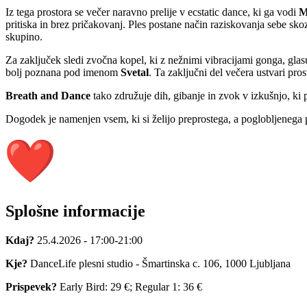
Iz tega prostora se večer naravno prelije v ecstatic dance, ki ga vodi
M
pritiska in brez pričakovanj. Ples postane način raziskovanja sebe skozi
skupino.
Za zaključek sledi zvočna kopel, ki z nežnimi vibracijami gonga, glasu
bolj poznana pod imenom
Svetal
. Ta zaključni del večera ustvari prost
Breath and Dance
tako združuje dih, gibanje in zvok v izkušnjo, ki po
Dogodek je namenjen vsem, ki si želijo preprostega, a poglobljenega pr
Splošne informacije
Kdaj?
25.4.2026 - 17:00-21:00
Kje?
DanceLife plesni studio - Šmartinska c. 106, 1000 Ljubljana
Prispevek?
Early Bird: 29 €; Regular 1: 36 €