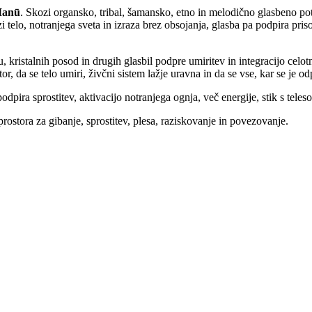
anū
. Skozi organsko, tribal, šamansko, etno in melodično glasbeno po
 telo, notranjega sveta in izraza brez obsojanja, glasba pa podpira prisot
, kristalnih posod in drugih glasbil podpre umiritev in integracijo celot
or, da se telo umiri, živčni sistem lažje uravna in da se vse, kar se je odp
dpira sprostitev, aktivacijo notranjega ognja, več energije, stik s teles
ostora za gibanje, sprostitev, plesa, raziskovanje in povezovanje.