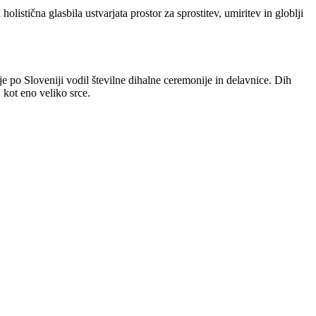
istična glasbila ustvarjata prostor za sprostitev, umiritev in globlji
e po Sloveniji vodil številne dihalne ceremonije in delavnice. Dih
 kot eno veliko srce.