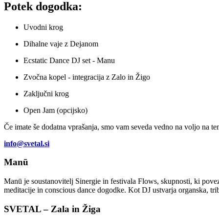
Potek dogodka:
Uvodni krog
Dihalne vaje z Dejanom
Ecstatic Dance DJ set - Manu
Zvočna kopel - integracija z Zalo in Žigo
Zaključni krog
Open Jam (opcijsko)
Če imate še dodatna vprašanja, smo vam seveda vedno na voljo na te
info@svetal.si
Manū
Manū je soustanovitelj Sinergie in festivala Flows, skupnosti, ki pove
meditacije in conscious dance dogodke. Kot DJ ustvarja organska, triba
SVETAL – Zala in Žiga