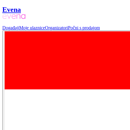
Evena
Događaji
Moje ulaznice
Organizatori
Počni s prodajom