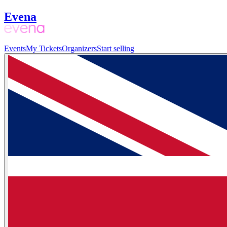
Evena
Events
My Tickets
Organizers
Start selling