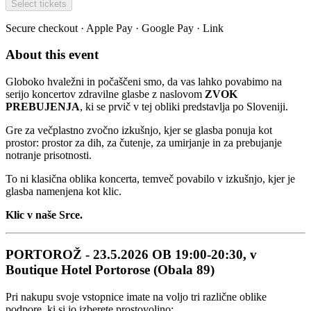
Select tickets
Secure checkout · Apple Pay · Google Pay · Link
About this event
Globoko hvaležni in počaščeni smo, da vas lahko povabimo na
serijo koncertov zdravilne glasbe z naslovom
ZVOK
PREBUJENJA
, ki se prvič v tej obliki predstavlja po Sloveniji.
Gre za večplastno zvočno izkušnjo, kjer se glasba ponuja kot
prostor: prostor za dih, za čutenje, za umirjanje in za prebujanje
notranje prisotnosti.
To ni klasična oblika koncerta, temveč povabilo v izkušnjo, kjer je
glasba namenjena kot klic.
Klic v naše Srce.
PORTOROŽ - 23.5.2026 OB 19:00-20:30, v
Boutique Hotel Portorose (Obala 89)
Pri nakupu svoje vstopnice imate na voljo tri različne oblike
podpore, ki si jo izberete prostovoljno: