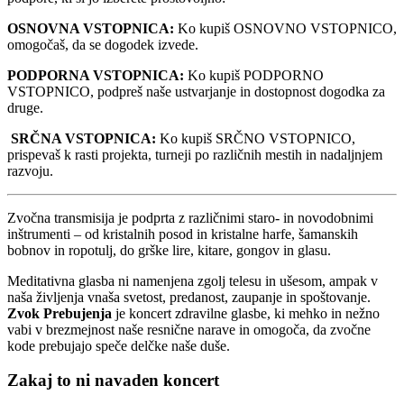
OSNOVNA VSTOPNICA:
Ko kupiš OSNOVNO VSTOPNICO,
omogočaš, da se dogodek izvede.
PODPORNA VSTOPNICA:
Ko kupiš PODPORNO
VSTOPNICO, podpreš naše ustvarjanje in dostopnost dogodka za
druge.
SRČNA VSTOPNICA:
Ko kupiš SRČNO VSTOPNICO,
prispevaš k rasti projekta, turneji po različnih mestih in nadaljnjem
razvoju.
Zvočna transmisija je podprta z različnimi staro- in novodobnimi
inštrumenti – od kristalnih posod in kristalne harfe, šamanskih
bobnov in ropotulj, do grške lire, kitare, gongov in glasu.
Meditativna glasba ni namenjena zgolj telesu in ušesom, ampak v
naša življenja vnaša svetost, predanost, zaupanje in spoštovanje.
Zvok Prebujenja
je koncert zdravilne glasbe, ki mehko in nežno
vabi v brezmejnost naše resnične narave in omogoča, da zvočne
kode prebujajo speče delčke naše duše.
Zakaj to ni navaden koncert