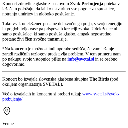
Koncert zdravilne glasbe z naslovom
Zvok Prebujenja
poteka v
ležečem položaju, da lahko ustvarimo vse pogoje za sprostitev,
notranjo umiritev in globoko poslušanje.
Tako vsak udeleženec postane del zvočnega polja, s svojo energijo
in poglobitvijo vase pa prispeva h kreaciji zvoka. Udeleženec ni
samo poslušalec, ki samo posluša glasbo, ampak neposredno
postane živi člen zvočne transmisije.
*
Na koncertu je možnost tudi uporabe sedišča, če vam ležanje
zaradi različnih razlogov predstavlja problem. V tem primeru nam
po nakupu svoje vstopnice pišite na
info@svetal.si
in se osebno
dogovorimo.
Koncert bo izvajala slovenska glasbena skupina
The Birds
(pod
okriljem organizatorja SVETAL).
Več o izvajalcih in koncertu si preberi tukaj:
www.svetal.si/zvok-
prebujenja/
Venue