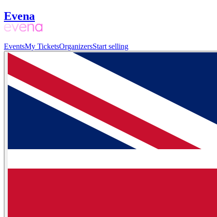
Evena
Events
My Tickets
Organizers
Start selling