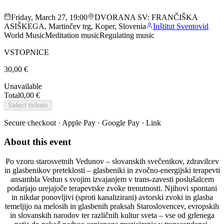
Friday, March 27, 19:00
DVORANA SV: FRANČIŠKA
ASIŠKEGA, Martinčev trg, Koper, Slovenia
Inštitut Sventovid
World Music
Meditation music
Regulating music
VSTOPNICE
30,00 €
Unavailable
Total
0,00 €
Select tickets
Secure checkout · Apple Pay · Google Pay · Link
About this event
Po vzoru starosvetnih Vedunov – slovanskih svečenikov, zdravilcev
in glasbenikov preteklosti – glasbeniki in zvočno-energijski terapevti
ansambla Vedun s svojim izvajanjem v trans-zavesti poslušalcem
podarjajo urejajoče terapevtske zvoke trenutnosti. Njihovi spontani
in nikdar ponovljivi (sproti kanalizirani) avtorski zvoki in glasba
temeljijo na melosih in glasbenih praksah Staroslovencev, evropskih
in slovanskih narodov ter različnih kultur sveta – vse od grlenega