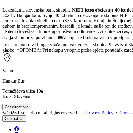
Legendarna slovenska punk skupina 𝐍𝐈𝐄𝐓 𝐥𝐞𝐭𝐨𝐬 𝐨𝐛𝐞𝐥𝐞𝐳̌𝐮𝐣𝐞 𝟒𝟎 𝐥𝐞𝐭 𝐝𝐞𝐥
2024 v Hangar baru. Svojo 40. obletnico delovanja je skupina NIET 2
tem smo jih lahko videli na odrih še v Mariboru, Kranju in Šentjerneju
duhom in brezkompromisnimi besedili, je kmalu našla pot do src števil
"Ritem človeštva", himne uporništva in odtujenosti, značilne za čas, v
ostaja sinonim za pravi punk. 🎟Vstopnice bodo na voljo v predproda
predskupina se v Hangar vrača tudi garage rock skupina Slavs Not Sl
glasbe! *OPOMBA: Pri nakupu vstopnic preko spleta ponudnik zaračun
Venue
Hangar Bar
Tomažičeva ulica 10a
Izola, Slovenia
Get directions
©
2026
Evena d.o.o.
,
all rights reserved
. |
Privacy Policy
•
Terms o
Contact us