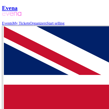
Evena
Events
My Tickets
Organizers
Start selling