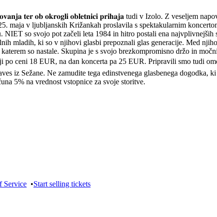
𝐨𝐯𝐚𝐧𝐣𝐚 𝐭𝐞𝐫 𝐨𝐛 𝐨𝐤𝐫𝐨𝐠𝐥𝐢 𝐨𝐛𝐥𝐞𝐭𝐧𝐢𝐜𝐢 𝐩𝐫𝐢𝐡𝐚𝐣𝐚 tudi v Izolo. Z vese
5. maja v ljubljanskih Križankah proslavila s spektakularnim koncert
. NIET so svojo pot začeli leta 1984 in hitro postali ena najvplivnejši
nih mladih, ki so v njihovi glasbi prepoznali glas generacije. Med nji
 katerem so nastale. Skupina je s svojo brezkompromisno držo in močnimi
ji po ceni 18 EUR, na dan koncerta pa 25 EUR. Pripravili smo tudi om
aves iz Sežane. Ne zamudite tega edinstvenega glasbenega dogodka, ki 
a 5% na vrednost vstopnice za svoje storitve.
f Service
•
Start selling tickets