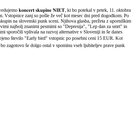
ljem napovedujemo 𝐤𝐨𝐧𝐜𝐞𝐫𝐭 𝐬𝐤𝐮𝐩𝐢𝐧𝐞 𝐍𝐈𝐄𝐓, ki bo potekal v petek, 11. oktobra
om. Vstopnice zanj so pošle že več kot mesec dni pred dogodkom. Po
h skupin na slovenski punk sceni. Njihova glasba, prežeta z uporniškim
hovimi najbolj znanimi pesmimi so "Depresija", "Lep dan za smrt" in
 sporočili vplivala na razvoj alternative v Sloveniji in še danes
ejeno število "Early bird" vstopnic po posebni ceni 15 EUR. Kot
bo zagotovo še dolgo ostal v spominu vseh ljubiteljev prave punk