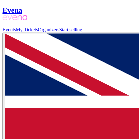
Evena
Events
My Tickets
Organizers
Start selling