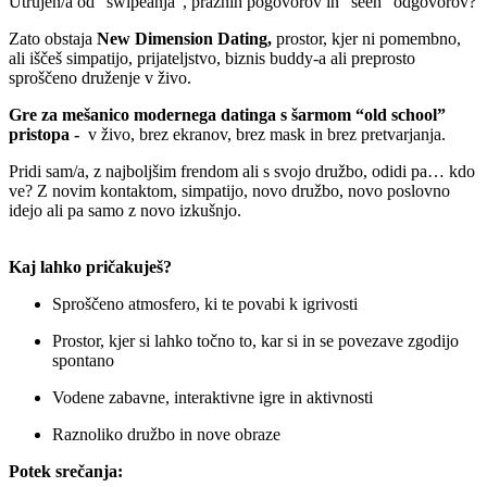
Utrujen/a od “swipeanja”, praznih pogovorov in “seen” odgovorov?
Zato obstaja
New Dimension Dating,
prostor, kjer ni pomembno,
ali iščeš simpatijo, prijateljstvo, biznis buddy-a ali preprosto
sproščeno druženje v živo.
Gre za mešanico modernega datinga s šarmom “old school”
pristopa -
v živo, brez ekranov, brez mask in brez pretvarjanja.
Pridi sam/a, z najboljšim frendom ali s svojo družbo, odidi pa… kdo
ve? Z novim kontaktom, simpatijo, novo družbo, novo poslovno
idejo ali pa samo z novo izkušnjo.
Kaj lahko pričakuješ?
Sproščeno atmosfero, ki te povabi k igrivosti
Prostor, kjer si lahko točno to, kar si in se povezave zgodijo
spontano
Vodene zabavne, interaktivne igre in aktivnosti
Raznoliko družbo in nove obraze
Potek srečanja: