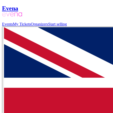
Evena
Events
My Tickets
Organizers
Start selling