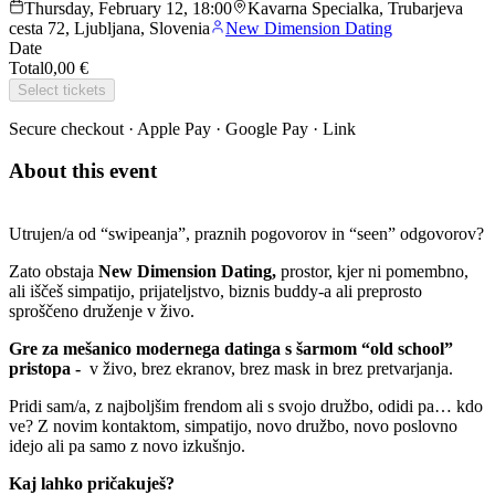
Thursday, February 12, 18:00
Kavarna Specialka, Trubarjeva
cesta 72, Ljubljana, Slovenia
New Dimension Dating
Date
Total
0,00 €
Select tickets
Secure checkout · Apple Pay · Google Pay · Link
About this event
Utrujen/a od “swipeanja”, praznih pogovorov in “seen” odgovorov?
Zato obstaja
New Dimension Dating,
prostor, kjer ni pomembno,
ali iščeš simpatijo, prijateljstvo, biznis buddy-a ali preprosto
sproščeno druženje v živo.
Gre za mešanico modernega datinga s šarmom “old school”
pristopa -
v živo, brez ekranov, brez mask in brez pretvarjanja.
Pridi sam/a, z najboljšim frendom ali s svojo družbo, odidi pa… kdo
ve? Z novim kontaktom, simpatijo, novo družbo, novo poslovno
idejo ali pa samo z novo izkušnjo.
Kaj lahko pričakuješ?