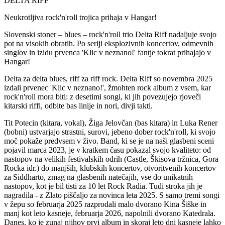
DELTA RIFF
Neukrotljiva rock'n'roll trojica prihaja v Hangar!
Slovenski stoner – blues – rock'n'roll trio Delta Riff nadaljuje svojo
pot na visokih obratih. Po seriji eksplozivnih koncertov, odmevnih
singlov in izidu prvenca 'Klic v neznano!' fantje tokrat prihajajo v
Hangar!
Delta za delta blues, riff za riff rock. Delta Riff so novembra 2025
izdali prvenec 'Klic v neznano!', žmohten rock album z vsem, kar
rock'n'roll mora biti: z desetimi songi, ki jih povezujejo rjoveči
kitarski riffi, odbite bas linije in nori, divji takti.
Tit Potecin (kitara, vokal), Žiga Jelovčan (bas kitara) in Luka Rener
(bobni) ustvarjajo strastni, surovi, jebeno dober rock'n'roll, ki svojo
moč pokaže predvsem v živo. Band, ki se je na naši glasbeni sceni
pojavil marca 2023, je v kratkem času pokazal svojo kvaliteto: od
nastopov na velikih festivalskih odrih (Castle, Škisova tržnica, Gora
Rocka idr.) do manjših, klubskih koncertov, otvoritvenih koncertov
za Siddharto, zmag na glasbenih natečajih, vse do unikatnih
nastopov, kot je bil tisti za 10 let Rock Radia. Tudi stroka jih je
nagradila - z Zlato piščaljo za novinca leta 2025. S samo tremi songi
v žepu so februarja 2025 razprodali malo dvorano Kina Šiške in
manj kot leto kasneje, februarja 2026, napolnili dvorano Katedrala.
Danes, ko je zunaj njihov prvi album in skoraj leto dni kasneje lahko