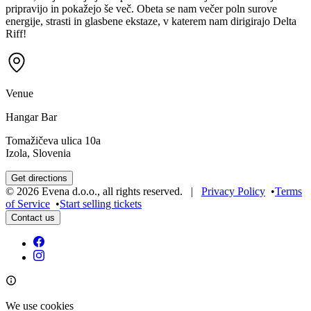
pripravijo in pokažejo še več. Obeta se nam večer poln surove
energije, strasti in glasbene ekstaze, v katerem nam dirigirajo Delta
Riff!
Venue
Hangar Bar
Tomažičeva ulica 10a
Izola, Slovenia
Get directions
©
2026
Evena d.o.o.
,
all rights reserved
. |
Privacy Policy
•
Terms
of Service
•
Start selling tickets
Contact us
We use cookies