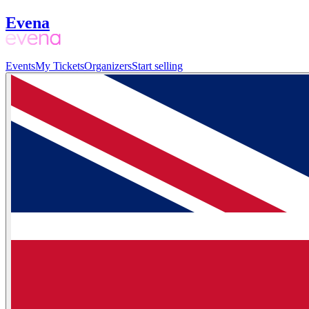
Evena
Events
My Tickets
Organizers
Start selling