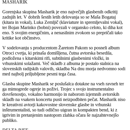
MASHARIK
Gorenjska skupina Masharik je eno največjih glasbenih odkritij
zadnjih let. V dobrih šestih letih delovanja so se Maša Bogataj
(kitara in vokal), Luka Zemljič (klaviature in spremljevalni vokal),
ter Bojan Marinko (bobni) povezali v organsko celoto, ki diha kot
eno. S svojim energičnim, a nenasilnim zvokom so prepričali tako
kritike kot občinstvo.
V sodelovanju s producentom Žaretom Pakom so posneli album
Otroci cvetja, ki prinaša domišljena, čutna avtorska besedila,
podložena s kitarskimi rifi, subtilnimi glasbenimi vložki, in
vrhunskimi solažami. Več skladb z albuma je postalo stalnica na
slovenskih radijskih valovih, skladba Na dnu morja nedvomno sodi
med najbolj priljubljene pesmi tega časa.
Glasba skupine Masharik se poslušalca dotakne na vseh ravneh ter
ga mimogrede ogreje in poživi. Trojec s svojo instrumentalno
dovršenostjo, vokalno harmonijo in naborom izjemnih avtorskih
skladb na vsakem koncertu pusti neizpodbiten pečat. Masharik niso
le kreativni avtorji kakovostne slovenske glasbe in vrhunski
inštrumentalisti, so tudi odlično uigran in kompakten bend, ki z
igrivim in pretanjenim nastopom zlahka očara še najzahtevnejšo
publiko.