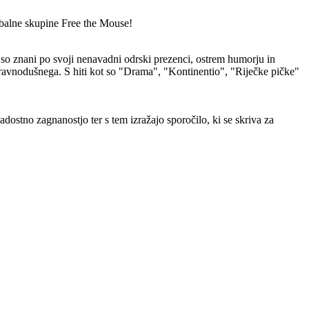
obalne skupine Free the Mouse!
 so znani po svoji nenavadni odrski prezenci, ostrem humorju in
 ravnodušnega. S hiti kot so "Drama", "Kontinentio", "Riječke pičke"
ostno zagnanostjo ter s tem izražajo sporočilo, ki se skriva za