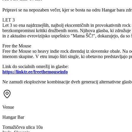
Pripravi se na nepozaben večer, kjer se bosta na odru Hangar bara zd
LET 3
Let 3 so ena najdrznejših, najbolj ekscentričnih in provokativnih roc
brezkompromisni kritiki družbenih norm. Njihova glasba, ki združuje 
in z aktualno evrovizijsko uspešnico "Mama ŠČ!", dokazujejo, da so 
Free the Mouse
Free the Mouse so heavy indie rock direndaj iz slovenske obale. Na od
imenom skupine. V etru imajo štiri single, ki obetavno predstavljajo p
Link do socialnih omrežij in glasbe:
https://linktr.ee/freethemouseinfo
Ne zamudi eksplozivne kombinacije dveh generacij alternativne glasb
Venue
Hangar Bar
Tomažičeva ulica 10a