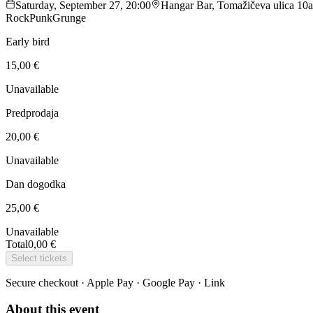
Saturday, September 27, 20:00
Hangar Bar, Tomažičeva ulica 10a,
Rock
Punk
Grunge
Early bird
15,00 €
Unavailable
Predprodaja
20,00 €
Unavailable
Dan dogodka
25,00 €
Unavailable
Total
0,00 €
Select tickets
Secure checkout · Apple Pay · Google Pay · Link
About this event