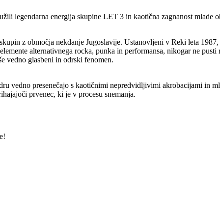
ružili legendarna energija skupine LET 3 in kaotična zagnanost mlade 
k skupin z območja nekdanje Jugoslavije. Ustanovljeni v Reki leta 1987,
elemente alternativnega rocka, punka in performansa, nikogar ne pusti
še vedno glasbeni in odrski fenomen.
ru vedno presenečajo s kaotičnimi nepredvidljivimi akrobacijami in mlad
rihajajoči prvenec, ki je v procesu snemanja.
e!