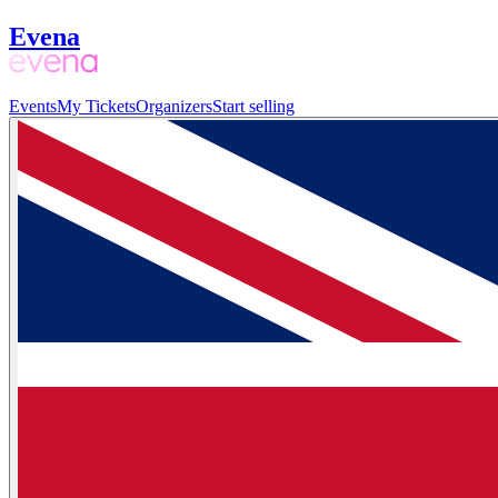
Evena
Events
My Tickets
Organizers
Start selling