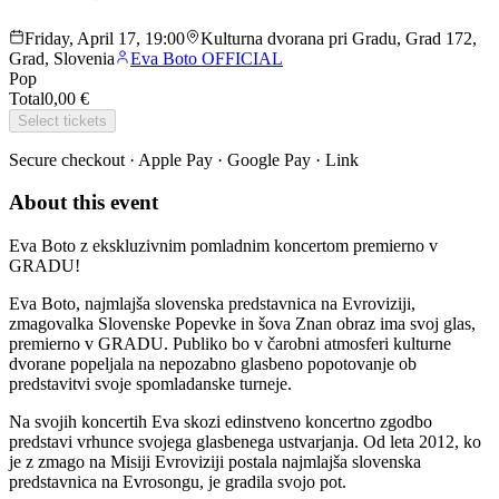
Friday, April 17, 19:00
Kulturna dvorana pri Gradu, Grad 172,
Grad, Slovenia
Eva Boto OFFICIAL
Pop
Total
0,00 €
Select tickets
Secure checkout · Apple Pay · Google Pay · Link
About this event
Eva Boto z ekskluzivnim pomladnim koncertom premierno v
GRADU!
Eva Boto, najmlajša slovenska predstavnica na Evroviziji,
zmagovalka Slovenske Popevke in šova Znan obraz ima svoj glas,
premierno v GRADU. Publiko bo v čarobni atmosferi kulturne
dvorane popeljala na nepozabno glasbeno popotovanje ob
predstavitvi svoje spomladanske turneje.
Na svojih koncertih Eva skozi edinstveno koncertno zgodbo
predstavi vrhunce svojega glasbenega ustvarjanja. Od leta 2012, ko
je z zmago na Misiji Evroviziji postala najmlajša slovenska
predstavnica na Evrosongu, je gradila svojo pot.