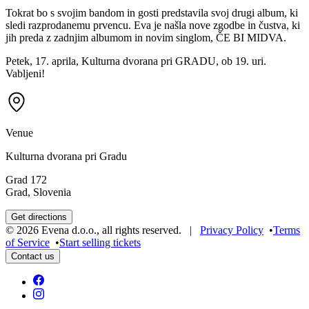
Tokrat bo s svojim bandom in gosti predstavila svoj drugi album, ki
sledi razprodanemu prvencu. Eva je našla nove zgodbe in čustva, ki
jih preda z zadnjim albumom in novim singlom, ČE BI MIDVA.
Petek, 17. aprila, Kulturna dvorana pri GRADU, ob 19. uri.
Vabljeni!
Venue
Kulturna dvorana pri Gradu
Grad 172
Grad, Slovenia
Get directions
©
2026
Evena d.o.o.
,
all rights reserved
. |
Privacy Policy
•
Terms
of Service
•
Start selling tickets
Contact us