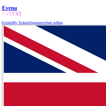
Evena
Events
My Tickets
Organizers
Start selling