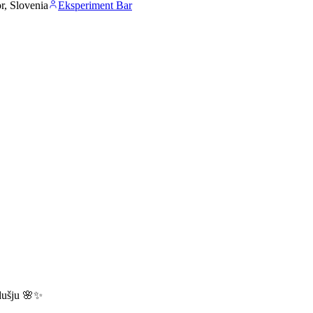
r, Slovenia
Eksperiment Bar
dušju 🌸✨