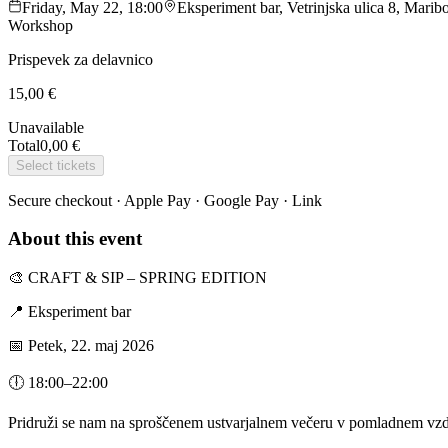
Friday, May 22, 18:00
Eksperiment bar, Vetrinjska ulica 8, Maribo
Workshop
Prispevek za delavnico
15,00 €
Unavailable
Total
0,00 €
Select tickets
Secure checkout · Apple Pay · Google Pay · Link
About this event
🎨 CRAFT & SIP – SPRING EDITION
📍 Eksperiment bar
📅 Petek, 22. maj 2026
🕕 18:00–22:00
Pridruži se nam na sproščenem ustvarjalnem večeru v pomladnem vz