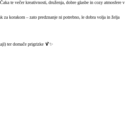
 Čaka te večer kreativnosti, druženja, dobre glasbe in cozy atmosfere v
ak za korakom – zato predznanje ni potrebno, le dobra volja in želja
ktajl) ter domače prigrizke 🍹✨