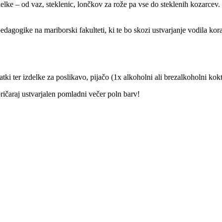
delke – od vaz, steklenic, lončkov za rože pa vse do steklenih kozarcev.
dagogike na mariborski fakulteti, ki te bo skozi ustvarjanje vodila kor
atki ter izdelke za poslikavo, pijačo (1x alkoholni ali brezalkoholni ko
ričaraj ustvarjalen pomladni večer poln barv!