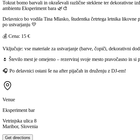
Tokrat bomo barvali in okraševali različne steklene ter dekorativne iz
ambientu Eksperiment bara 🌿🎨
Delavnico bo vodila Tina Mlasko, študentka četrtega letnika likovne pe
po ustvarjanju 💛
💰 Cena: 15 €
Vključuje: vse materiale za ustvarjanje (barve, čopiči, dekorativni dod
🌷 Število mest je omejeno – rezerviraj svoje mesto pravočasno in si p
🎧 Po delavnici ostani še na after pijačah in druženju z DJ-em!
Venue
Eksperiment bar
Vetrinjska ulica 8
Maribor, Slovenia
Get directions