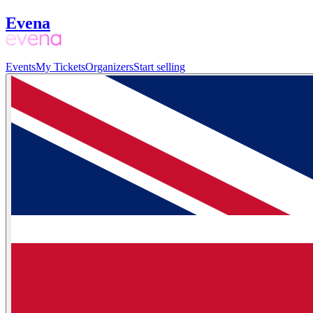
Evena
Events
My Tickets
Organizers
Start selling