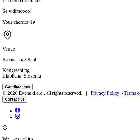
Začnemo ob 20:00.
Se vidimoooo!
Your cherries 😉
Venue
Kazina Jazz Klub
Kongresni trg 1
Ljubljana, Slovenia
Get directions
©
2026
Evena d.o.o.
,
all rights reserved
. |
Privacy Policy
•
Terms o
Contact us
We use cookies