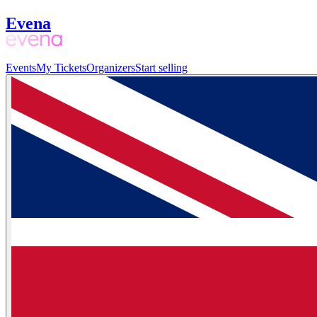
Evena
Events
My Tickets
Organizers
Start selling