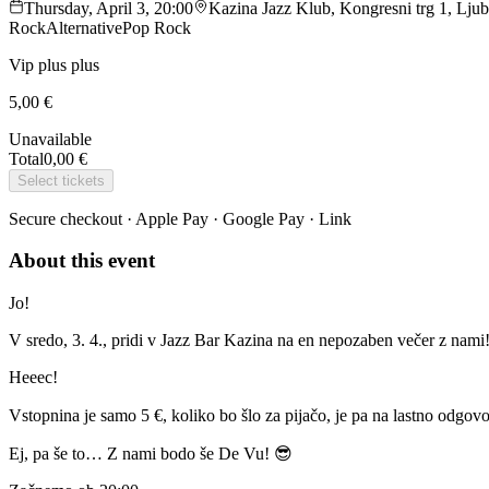
Thursday, April 3, 20:00
Kazina Jazz Klub, Kongresni trg 1, Ljub
Rock
Alternative
Pop Rock
Vip plus plus
5,00 €
Unavailable
Total
0,00 €
Select tickets
Secure checkout · Apple Pay · Google Pay · Link
About this event
Jo!
V sredo, 3. 4., pridi v Jazz Bar Kazina na en nepozaben večer z nami!
Heeec!
Vstopnina je samo 5 €, koliko bo šlo za pijačo, je pa na lastno odgov
Ej, pa še to… Z nami bodo še De Vu! 😎