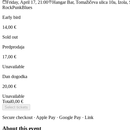
Friday, April 17, 21:00
Hangar Bar, Tomažičeva ulica 10a, Izola, 
Rock
Punk
Blues
Early bird
14,00 €
Sold out
Predprodaja
17,00 €
Unavailable
Dan dogodka
20,00 €
Unavailable
Total
0,00 €
Select tickets
Secure checkout · Apple Pay · Google Pay · Link
About this event