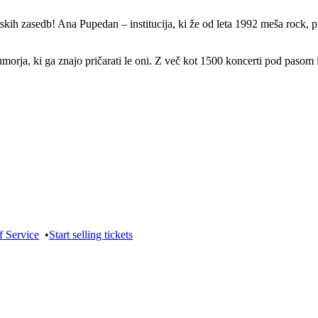
rskih zasedb! Ana Pupedan – institucija, ki že od leta 1992 meša rock, p
umorja, ki ga znajo pričarati le oni. Z več kot 1500 koncerti pod pasom
f Service
•
Start selling tickets