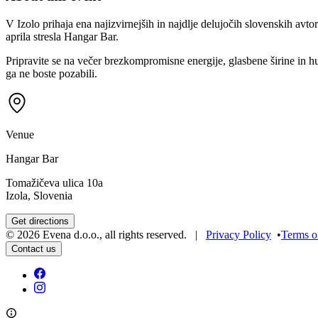
V Izolo prihaja ena najizvirnejših in najdlje delujočih slovenskih avto
aprila stresla Hangar Bar.
Pripravite se na večer brezkompromisne energije, glasbene širine in h
ga ne boste pozabili.
Venue
Hangar Bar
Tomažičeva ulica 10a
Izola, Slovenia
Get directions
©
2026
Evena d.o.o.
,
all rights reserved
. |
Privacy Policy
•
Terms o
Contact us