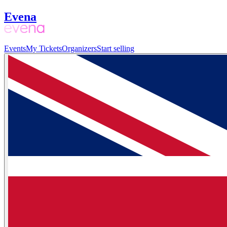
Evena
Events
My Tickets
Organizers
Start selling