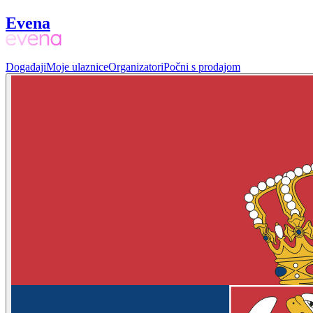
Evena
Događaji
Moje ulaznice
Organizatori
Počni s prodajom