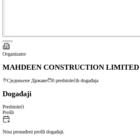
Organizator
MAHDEEN CONSTRUCTION LIMITED
Сједињене Државе
0 predstolećih događaja
Događaji
Predstoleći
Prošli
Nisu pronađeni prošli događaji.