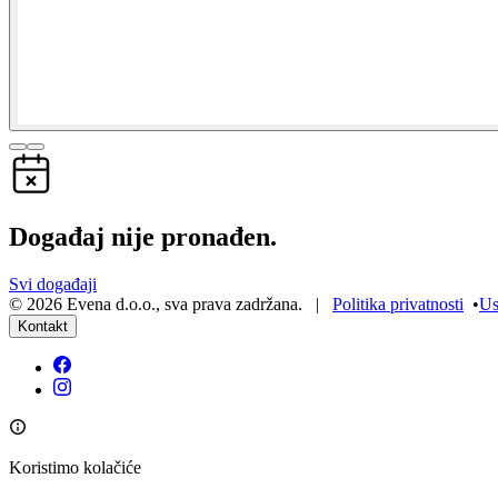
Događaj nije pronađen.
Svi događaji
©
2026
Evena d.o.o.
,
sva prava zadržana
. |
Politika privatnosti
•
Us
Kontakt
Koristimo kolačiće