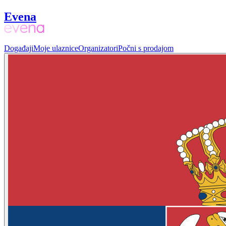
Evena
Događaji
Moje ulaznice
Organizatori
Počni s prodajom