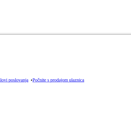
lovi poslovanja
•
Počnite s prodajom ulaznica