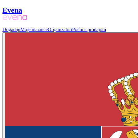
Evena
Događaji
Moje ulaznice
Organizatori
Počni s prodajom