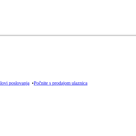
lovi poslovanja
•
Počnite s prodajom ulaznica