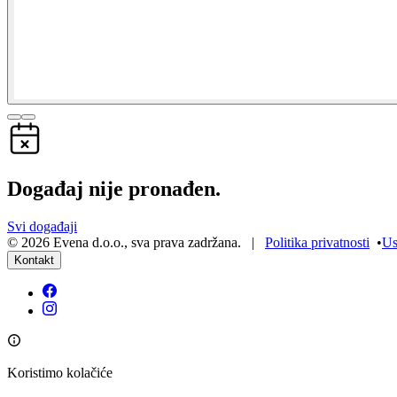
Događaj nije pronađen.
Svi događaji
©
2026
Evena d.o.o.
,
sva prava zadržana
. |
Politika privatnosti
•
Us
Kontakt
Koristimo kolačiće