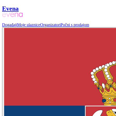
Evena
Događaji
Moje ulaznice
Organizatori
Počni s prodajom