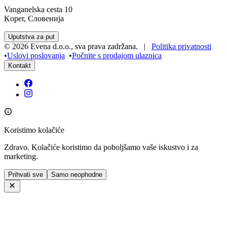
Vanganelska cesta 10
Koper, Словенија
Uputstva za put
©
2026
Evena d.o.o.
,
sva prava zadržana
. |
Politika privatnosti
•
Uslovi poslovanja
•
Počnite s prodajom ulaznica
Kontakt
Koristimo kolačiće
Zdravo. Kolačiće koristimo da poboljšamo vaše iskustvo i za
marketing.
Prihvati sve
Samo neophodne