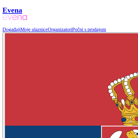
Evena
Događaji
Moje ulaznice
Organizatori
Počni s prodajom