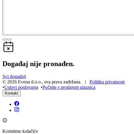
Događaj nije pronađen.
Svi događaji
©
2026
Evena d.o.o.
,
sva prava zadržana
. |
Politika privatnosti
•
Uslovi poslovanja
•
Počnite s prodajom ulaznica
Kontakt
Koristimo kolačiće