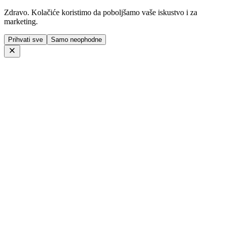
Zdravo. Kolačiće koristimo da poboljšamo vaše iskustvo i za
marketing.
Prihvati sve
Samo neophodne