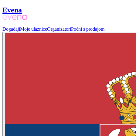
Evena
Događaji
Moje ulaznice
Organizatori
Počni s prodajom