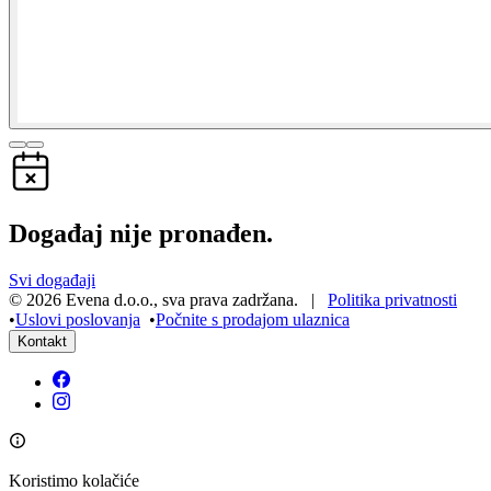
Događaj nije pronađen.
Svi događaji
©
2026
Evena d.o.o.
,
sva prava zadržana
. |
Politika privatnosti
•
Uslovi poslovanja
•
Počnite s prodajom ulaznica
Kontakt
Koristimo kolačiće