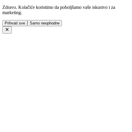
Zdravo. Kolačiće koristimo da poboljšamo vaše iskustvo i za
marketing.
Prihvati sve
Samo neophodne