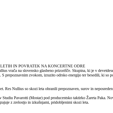
H LETIH IN POVRATEK NA KONCERTNE ODRE
ullius vrača na slovensko glasbeno prizorišče. Skupina, ki je v devetd
 S prepoznavnim zvokom, izrazito odrsko energijo ter besedili, ki so po
t. Res Nullius so skozi leta ohranili prepoznaven, surov in neposreden
 Studiu Pavarotti (Mostar) pod producentsko taktirko Žareta Paka. Novi 
grajuje z zrelostjo in izkušnjami, pridobljenimi skozi leta.