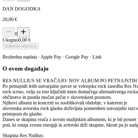
DAN DOGODKA
20,00 €
0
Ukupno
0,00 €
Izaberite ulaznice
Bezbedna naplata · Apple Pay · Google Pay · Link
O ovom događaju
RES NULLIUS SE VRAČAJO: NOV ALBUM PO PETNAJSTI
Po petnajstih letih ustvarjalne pavze se velenjska rock zasedba Res N
rock sceno, velja za eno ključnih imen domačega alternativnega rocka.
občinstvo in pustila močan pečat v slovenskem prostoru.
Njihovi albumi in koncerti so sooblikovali obdobje, v katerem je
slovenska avtorska rock glasba doživljala pomemben ustvarjalni razcve
pristopom do glasbe.
Danes se skupina vrača z novim studijskim albumom, ki je bil posnet v
poti, ki ostaja zvesta energiji in avtorski drži skupine, hkrati pa jo nad
Skupina Res Nullius: