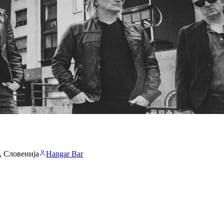
a, Словенија
Hangar Bar