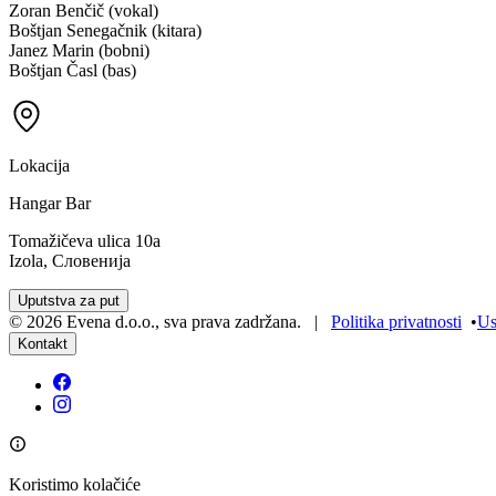
Zoran Benčič (vokal)
Boštjan Senegačnik (kitara)
Janez Marin (bobni)
Boštjan Časl (bas)
Lokacija
Hangar Bar
Tomažičeva ulica 10a
Izola, Словенија
Uputstva za put
©
2026
Evena d.o.o.
,
sva prava zadržana
. |
Politika privatnosti
•
Us
Kontakt
Koristimo kolačiće