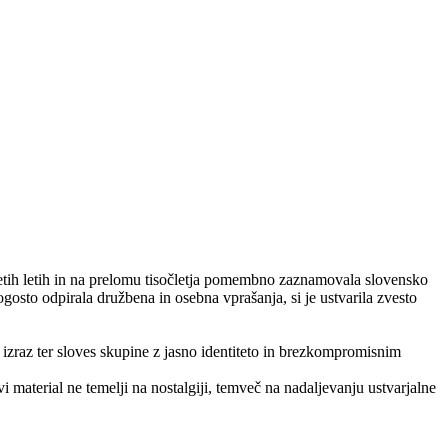
esetih letih in na prelomu tisočletja pomembno zaznamovala slovensko
gosto odpirala družbena in osebna vprašanja, si je ustvarila zvesto
 izraz ter sloves skupine z jasno identiteto in brezkompromisnim
material ne temelji na nostalgiji, temveč na nadaljevanju ustvarjalne