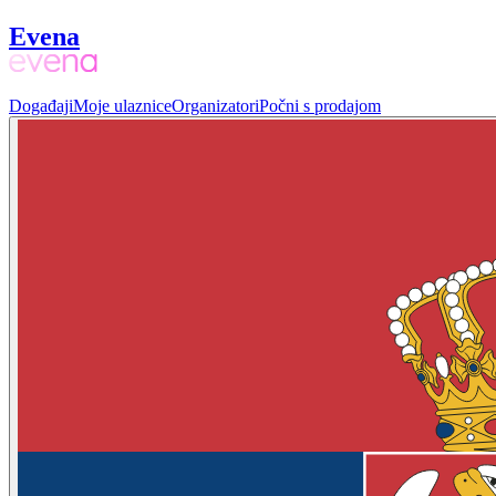
Evena
Događaji
Moje ulaznice
Organizatori
Počni s prodajom