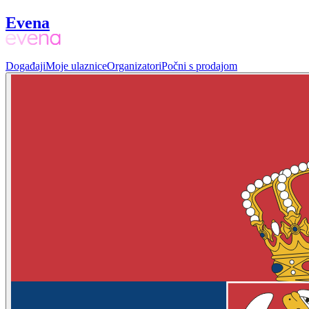
Evena
Događaji
Moje ulaznice
Organizatori
Počni s prodajom