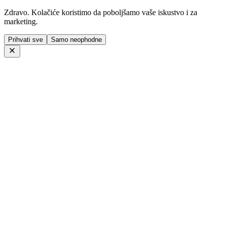
Zdravo. Kolačiće koristimo da poboljšamo vaše iskustvo i za
marketing.
Prihvati sve
Samo neophodne