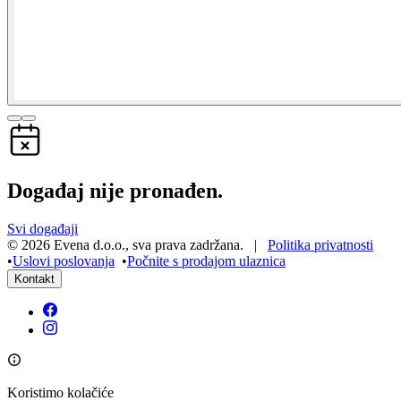
Događaj nije pronađen.
Svi događaji
©
2026
Evena d.o.o.
,
sva prava zadržana
. |
Politika privatnosti
•
Uslovi poslovanja
•
Počnite s prodajom ulaznica
Kontakt
Koristimo kolačiće