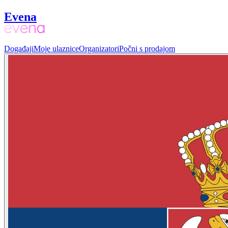
Evena
Događaji
Moje ulaznice
Organizatori
Počni s prodajom