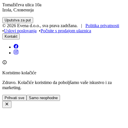
Tomažičeva ulica 10a
Izola, Словенија
Uputstva za put
©
2026
Evena d.o.o.
,
sva prava zadržana
. |
Politika privatnosti
•
Uslovi poslovanja
•
Počnite s prodajom ulaznica
Kontakt
Koristimo kolačiće
Zdravo. Kolačiće koristimo da poboljšamo vaše iskustvo i za
marketing.
Prihvati sve
Samo neophodne