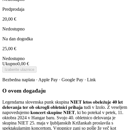
Predprodaja
20,00 €
Nedostupno
Na dan dogodka
25,00 €
Nedostupno
Ukupno
0,00 €
Izaberite ulaznice
Bezbedna naplata · Apple Pay · Google Pay · Link
O ovom događaju
Legendarna slovenska punk skupina 𝐍𝐈𝐄𝐓 𝐥𝐞𝐭𝐨𝐬 𝐨𝐛𝐞𝐥𝐞𝐳̌𝐮𝐣𝐞 𝟒𝟎 𝐥𝐞𝐭
𝐝𝐞𝐥𝐨𝐯𝐚𝐧𝐣𝐚 𝐭𝐞𝐫 𝐨𝐛 𝐨𝐤𝐫𝐨𝐠𝐥𝐢 𝐨𝐛𝐥𝐞𝐭𝐧𝐢𝐜𝐢 𝐩𝐫𝐢𝐡𝐚𝐣𝐚 tudi v Izolo. Z veseljem
napovedujemo 𝐤𝐨𝐧𝐜𝐞𝐫𝐭 𝐬𝐤𝐮𝐩𝐢𝐧𝐞 𝐍𝐈𝐄𝐓, ki bo potekal v petek, 11.
oktobra 2024 v Hangar baru. Svojo 40. obletnico delovanja je
skupina NIET 25. maja v ljubljanskih Križankah proslavila s
spektakularnim koncertom. Vstopnice zanj so pošle že več kot