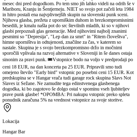
mesec dni pred dogodkom. Po tem smo jih lahko videli na odrih še v
Mariboru, Kranju in Šentjerneju. NIET so svojo pot začeli leta 1984
in hitro postali ena najvplivnejših skupin na slovenski punk sceni.
Njihova glasba, prežeta z uporniškim duhom in brezkompromisnimi
besedili, je kmalu našla pot do src številnih mladih, ki so v njihovi
glasbi prepoznali glas generacije. Med njihovimi najbolj znanimi
pesmimi so "Depresija", "Lep dan za smrt" in "Ritem človeštva",
himne uporništva in odtujenosti, značilne za čas, v katerem so
nastale. Skupina je s svojo brezkompromisno držo in močnimi
sporočili vplivala na razvoj alternative v Sloveniji in še danes ostaja
sinonim za pravi punk. 🎟Vstopnice bodo na voljo v predprodaji po
ceni 18 EUR, na dan koncerta pa 25 EUR. Pripravili smo tudi
omejeno število "Early bird" vstopnic po posebni ceni 15 EUR. Kot
predskupina se v Hangar vrača tudi garage rock skupina Slavs Not
Slaves iz Sežane. Ne zamudite tega edinstvenega glasbenega
dogodka, ki bo zagotovo še dolgo ostal v spominu vseh ljubiteljev
prave punk glasbe! *OPOMBA: Pri nakupu vstopnic preko spleta
ponudnik zaračuna 5% na vrednost vstopnice za svoje storitve.
Lokacija
Hangar Bar