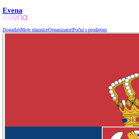
Evena
Događaji
Moje ulaznice
Organizatori
Počni s prodajom