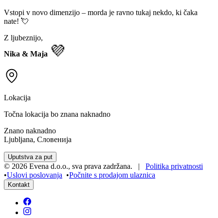
Vstopi v novo dimenzijo – morda je ravno tukaj nekdo, ki čaka
nate! 💘
Z ljubeznijo,
💜
Nika & Maja
Lokacija
Točna lokacija bo znana naknadno
Znano naknadno
Ljubljana, Словенија
Uputstva za put
©
2026
Evena d.o.o.
,
sva prava zadržana
. |
Politika privatnosti
•
Uslovi poslovanja
•
Počnite s prodajom ulaznica
Kontakt