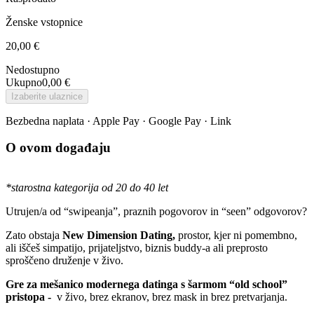
Ženske vstopnice
20,00 €
Nedostupno
Ukupno
0,00 €
Izaberite ulaznice
Bezbedna naplata · Apple Pay · Google Pay · Link
O ovom događaju
*starostna kategorija od 20 do 40 let
Utrujen/a od “swipeanja”, praznih pogovorov in “seen” odgovorov?
Zato obstaja
New Dimension Dating,
prostor, kjer ni pomembno,
ali iščeš simpatijo, prijateljstvo, biznis buddy-a ali preprosto
sproščeno druženje v živo.
Gre za mešanico modernega datinga s šarmom “old school”
pristopa -
v živo, brez ekranov, brez mask in brez pretvarjanja.