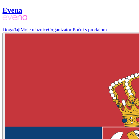
Evena
Događaji
Moje ulaznice
Organizatori
Počni s prodajom