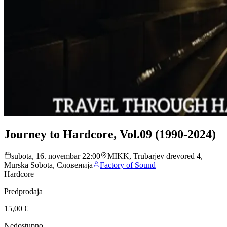
Journey to Hardcore, Vol.09 (1990-2024)
subota, 16. novembar 22:00
MIKK, Trubarjev drevored 4,
Murska Sobota, Словенија
Factory of Sound
Hardcore
Predprodaja
15,00 €
Nedostupno