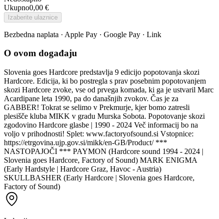
Ukupno
0,00 €
Izaberite ulaznice
Bezbedna naplata · Apple Pay · Google Pay · Link
O ovom događaju
Slovenia goes Hardcore predstavlja 9 edicijo popotovanja skozi
Hardcore. Edicija, ki bo postregla s prav posebnim popotovanjem
skozi Hardcore zvoke, vse od prvega komada, ki ga je ustvaril Marc
Acardipane leta 1990, pa do današnjih zvokov. Čas je za
GABBER! Tokrat se selimo v Prekmurje, kjer bomo zatresli
plesišče kluba MIKK v gradu Murska Sobota. Popotovanje skozi
zgodovino Hardcore glasbe | 1990 - 2024 Več informacij bo na
voljo v prihodnosti! Splet: www.factoryofsound.si Vstopnice:
https://etrgovina.ujp.gov.si/mikk/en-GB/Product/ ***
NASTOPAJOČI *** PAYMON (Hardcore sound 1994 - 2024 |
Slovenia goes Hardcore, Factory of Sound) MARK ENIGMA
(Early Hardstyle | Hardcore Graz, Havoc - Austria)
SKULLBASHER (Early Hardcore | Slovenia goes Hardcore,
Factory of Sound)