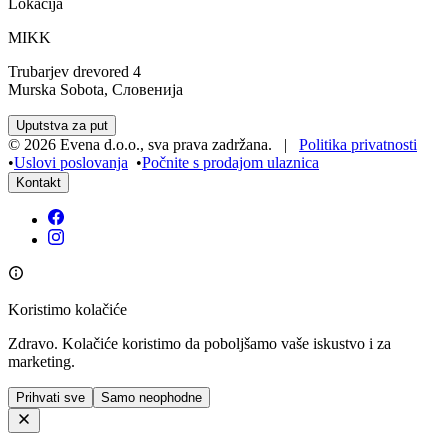
Lokacija
MIKK
Trubarjev drevored 4
Murska Sobota, Словенија
Uputstva za put
©
2026
Evena d.o.o.
,
sva prava zadržana
. |
Politika privatnosti
•
Uslovi poslovanja
•
Počnite s prodajom ulaznica
Kontakt
Koristimo kolačiće
Zdravo. Kolačiće koristimo da poboljšamo vaše iskustvo i za
marketing.
Prihvati sve
Samo neophodne