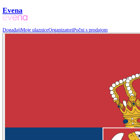
Evena
Događaji
Moje ulaznice
Organizatori
Počni s prodajom