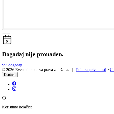
Događaj nije pronađen.
Svi događaji
©
2026
Evena d.o.o.
,
sva prava zadržana
. |
Politika privatnosti
•
Us
Kontakt
Koristimo kolačiće