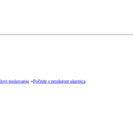
lovi poslovanja
•
Počnite s prodajom ulaznica