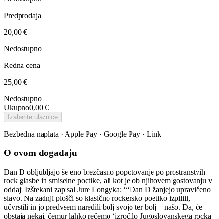
Predprodaja
20,00 €
Nedostupno
Redna cena
25,00 €
Nedostupno
Ukupno
0,00 €
Izaberite ulaznice
Bezbedna naplata · Apple Pay · Google Pay · Link
O ovom događaju
Dan D obljubljajo še eno brezčasno popotovanje po prostranstvih
rock glasbe in smiselne poetike, ali kot je ob njihovem gostovanju v
oddaji Izštekani zapisal Jure Longyka: “‘Dan D žanjejo upravičeno
slavo. Na zadnji plošči so klasično rockersko poetiko izpilili,
učvrstili in jo predvsem naredili bolj svojo ter bolj – našo. Da, če
obstaja nekaj, čemur lahko rečemo ‘izročilo Jugoslovanskega rocka