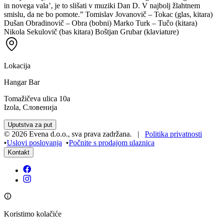
in novega vala’, je to slišati v muziki Dan D. V najbolj žlahtnem
smislu, da ne bo pomote.” Tomislav Jovanovič – Tokac (glas, kitara)
Dušan Obradinovič – Obra (bobni) Marko Turk – Tučo (kitara)
Nikola Sekulovič (bas kitara) Boštjan Grubar (klaviature)
Lokacija
Hangar Bar
Tomažičeva ulica 10a
Izola, Словенија
Uputstva za put
©
2026
Evena d.o.o.
,
sva prava zadržana
. |
Politika privatnosti
•
Uslovi poslovanja
•
Počnite s prodajom ulaznica
Kontakt
Koristimo kolačiće