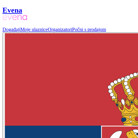
Evena
Događaji
Moje ulaznice
Organizatori
Počni s prodajom