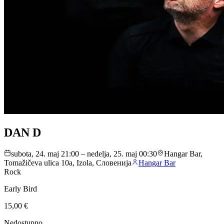
DAN D
subota, 24. maj 21:00 – nedelja, 25. maj 00:30
Hangar Bar,
Tomažičeva ulica 10a, Izola, Словенија
Hangar Bar
Rock
Early Bird
15,00 €
Nedostupno