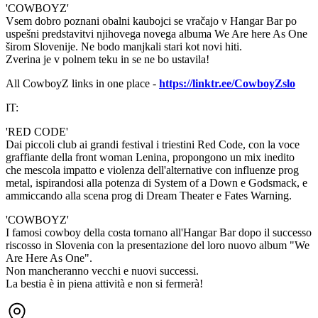
'COWBOYZ'
Vsem dobro poznani obalni kaubojci se vračajo v Hangar Bar po
uspešni predstavitvi njihovega novega albuma We Are here As One
širom Slovenije. Ne bodo manjkali stari kot novi hiti.
Zverina je v polnem teku in se ne bo ustavila!
All CowboyZ links in one place -
https://linktr.ee/CowboyZslo
IT:
'RED CODE'
Dai piccoli club ai grandi festival i triestini Red Code, con la voce
graffiante della front woman Lenina, propongono un mix inedito
che mescola impatto e violenza dell'alternative con influenze prog
metal, ispirandosi alla potenza di System of a Down e Godsmack, e
ammiccando alla scena prog di Dream Theater e Fates Warning.
'COWBOYZ'
I famosi cowboy della costa tornano all'Hangar Bar dopo il successo
riscosso in Slovenia con la presentazione del loro nuovo album "We
Are Here As One".
Non mancheranno vecchi e nuovi successi.
La bestia è in piena attività e non si fermerà!