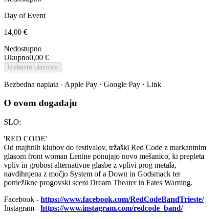
Day of Event
14,00 €
Nedostupno
Ukupno
0,00 €
Izaberite ulaznice
Bezbedna naplata · Apple Pay · Google Pay · Link
O ovom događaju
SLO:
'RED CODE'
Od majhnih klubov do festivalov, tržaški Red Code z markantnim
glasom front woman Lenine ponujajo novo mešanico, ki prepleta
vpliv in grobost alternativne glasbe z vplivi prog metala,
navdihnjena z močjo System of a Down in Godsmack ter
pomežikne progovski sceni Dream Theater in Fates Warning.
Facebook -
https://www.facebook.com/RedCodeBandTrieste/
Instagram -
https://www.instagram.com/redcode_band/