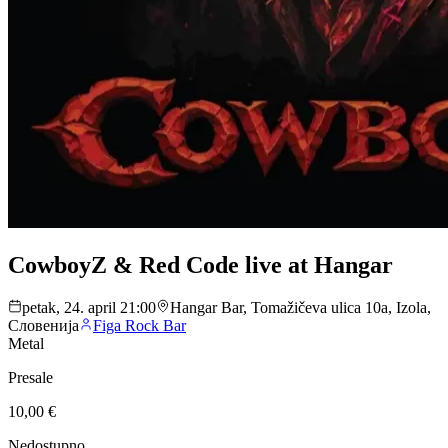
CowboyZ & Red Code live at Hangar
petak, 24. april 21:00
Hangar Bar, Tomažičeva ulica 10a, Izola,
Словенија
Figa Rock Bar
Metal
Presale
10,00 €
Nedostupno