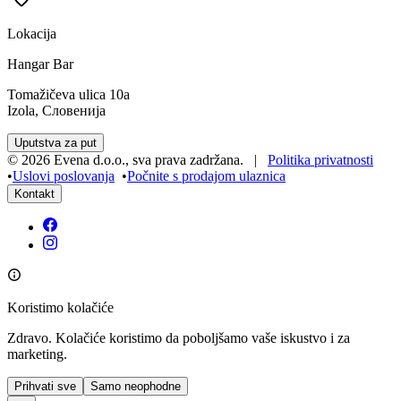
Lokacija
Hangar Bar
Tomažičeva ulica 10a
Izola, Словенија
Uputstva za put
©
2026
Evena d.o.o.
,
sva prava zadržana
. |
Politika privatnosti
•
Uslovi poslovanja
•
Počnite s prodajom ulaznica
Kontakt
Koristimo kolačiće
Zdravo. Kolačiće koristimo da poboljšamo vaše iskustvo i za
marketing.
Prihvati sve
Samo neophodne