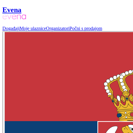
Evena
Događaji
Moje ulaznice
Organizatori
Počni s prodajom