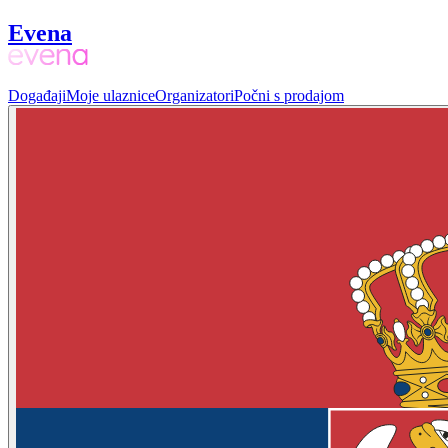
Evena
Događaji
Moje ulaznice
Organizatori
Počni s prodajom