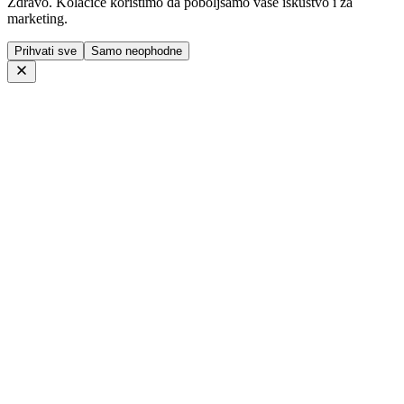
Zdravo. Kolačiće koristimo da poboljšamo vaše iskustvo i za
marketing.
Prihvati sve
Samo neophodne