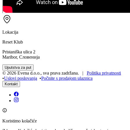
Lokacija
Reset Klub
Pristaniška ulica 2
Maribor, Словенија
Uputstva za put
©
2026
Evena d.o.o.
,
sva prava zadržana
. |
Politika privatnosti
•
Uslovi poslovanja
•
Počnite s prodajom ulaznica
Kontakt
Koristimo kolačiće