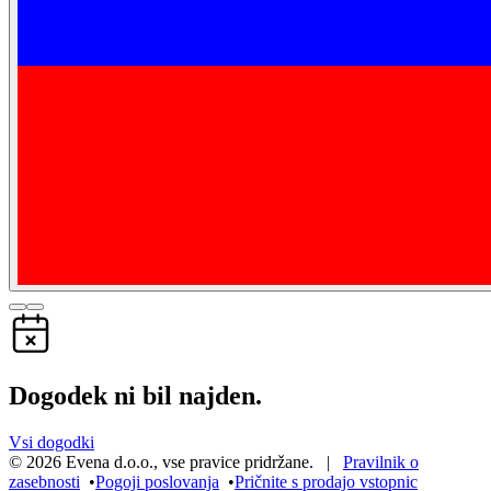
Dogodek ni bil najden.
Vsi dogodki
©
2026
Evena d.o.o.
,
vse pravice pridržane
. |
Pravilnik o
zasebnosti
•
Pogoji poslovanja
•
Pričnite s prodajo vstopnic