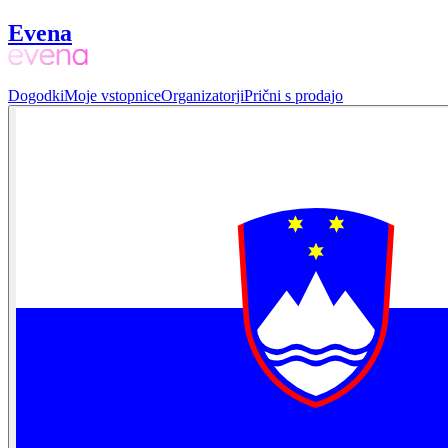
Evena
Dogodki
Moje vstopnice
Organizatorji
Prični s prodajo