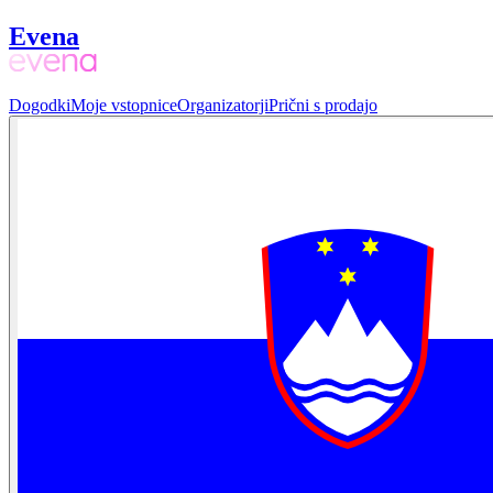
Evena
Dogodki
Moje vstopnice
Organizatorji
Prični s prodajo