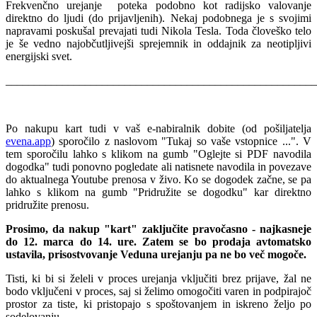
Frekvenčno urejanje poteka podobno kot radijsko valovanje
direktno do ljudi (do prijavljenih). Nekaj podobnega je s svojimi
napravami poskušal prevajati tudi Nikola Tesla. Toda človeško telo
je še vedno najobčutljivejši sprejemnik in oddajnik za neotipljivi
energijski svet.
______________________________________________________
Po nakupu kart tudi v vaš e-nabiralnik dobite (od pošiljatelja
evena.app
) sporočilo z naslovom "Tukaj so vaše vstopnice ...". V
tem sporočilu lahko s klikom na gumb "Oglejte si PDF navodila
dogodka" tudi ponovno pogledate ali natisnete navodila in povezave
do aktualnega Youtube prenosa v živo. Ko se dogodek začne, se pa
lahko s klikom na gumb "Pridružite se dogodku" kar direktno
pridružite prenosu.
Prosimo, da nakup "kart" zaključite pravočasno - najkasneje
do 12. marca do 14. ure. Zatem se bo prodaja avtomatsko
ustavila, prisostvovanje Veduna urejanju pa ne bo več mogoče.
Tisti, ki bi si želeli v proces urejanja vključiti brez prijave, žal ne
bodo vključeni v proces, saj si želimo omogočiti varen in podpirajoč
prostor za tiste, ki pristopajo s spoštovanjem in iskreno željo po
sodelovanju.