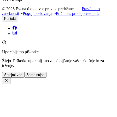
©
2026
Evena d.o.o.
,
vse pravice pridržane
. |
Pravilnik o
zasebnosti
•
Pogoji poslovanja
•
Pričnite s prodajo vstopnic
Kontakt
Uporabljamo piškotke
Živjo. Piškotke uporabljamo za izboljšanje vaše izkušnje in za
trženje.
Sprejmi vse
Samo nujne