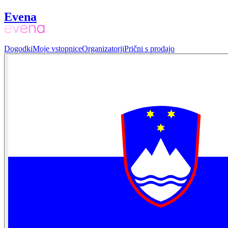
Evena
Dogodki
Moje vstopnice
Organizatorji
Prični s prodajo