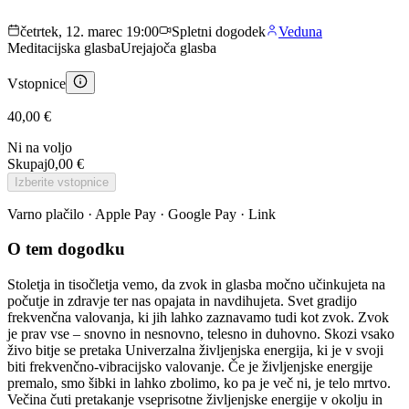
četrtek, 12. marec 19:00
Spletni dogodek
Veduna
Meditacijska glasba
Urejajoča glasba
Vstopnice
40,00 €
Ni na voljo
Skupaj
0,00 €
Izberite vstopnice
Varno plačilo · Apple Pay · Google Pay · Link
O tem dogodku
Stoletja in tisočletja vemo, da zvok in glasba močno učinkujeta na
počutje in zdravje ter nas opajata in navdihujeta. Svet gradijo
frekvenčna valovanja, ki jih lahko zaznavamo tudi kot zvok. Zvok
je prav vse – snovno in nesnovno, telesno in duhovno. Skozi vsako
živo bitje se pretaka Univerzalna življenjska energija, ki je v svoji
biti frekvenčno-vibracijsko valovanje. Če je življenjske energije
premalo, smo šibki in lahko zbolimo, ko pa je več ni, je telo mrtvo.
Večina čuti pretakanje vseprisotne življenjske energije v okolju in