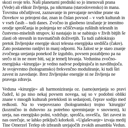
skozi svoje telo. Naši planetarni predniki so jo imenovali prana
(Vede) ali eliksir življenja, pa nikrmana (staroslovensko) in mana.
Tovrstna občutljivost, zaznavanje in prevajanje nevidne prane sta
človekov so prirojeni dar, znan in čislan povsod – v vseh kulturah in
v vseh časih – tudi danes. Zvočno in glasbeno izražanje je imenitno
orodje sproščanja in polnjenja ter očiščevanja rušilnih telesnih in
čustveno-miselnih strupov, ki nastajajo in se nabirajo v živih bitjih še
zlasti ob stresnih in travmatičnih doživetjih. Ta tudi zablokirajo
pretok življenjske energije skozi telesna energijska središča (čakre).
Zato postanemo ranljivi in manj odporni. Na žalost se je staro znanje
zvočnega urejanja ponekod že izgubilo, povsem pozabljeno pa na
srečo ni in ne more biti, saj je temelj bivanja. Vedunina zvočno-
energijska »kirurgija« je vedno nadvse podpirajoča in navdihujoča.
Je svojevrstno (hologramsko) frekvenčno moduliranje, ki tudi širi
zavest in zavedanje. Brez življenjske energije ni ne življenja ne
pravega zdravja.
Veduna »kirurgije« ali harmoniziranja oz. (samo)urejanja so pravi
čudež, ki pa niso nekaj povsem novega, saj so v podobni obliki
znane v mnogih kulturah preteklosti in sedanjosti, čeprav sodijo med
redkosti. Na to vsepovezano (hologramsko) trojno 'kirurgijo'
(kozmično in duhovno za potrebno spreminjanje v snovnem), ki
ureja, nas energijsko polni, vzdržuje, sprošča, osvešča, širi zavest in
nas osrečuje, se lahko priključi kdorkoli. »Uglaševanje« izvaja medij
Tine Omerzel Terlep ob izbranih urejajočih zvokih ansambla Vedun.