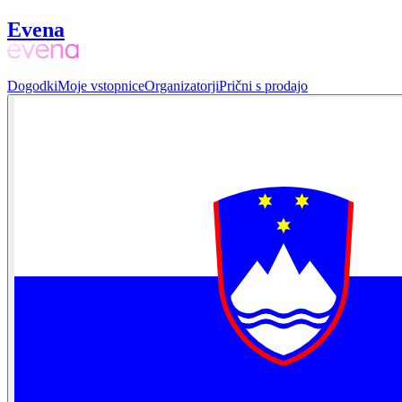
Evena
Dogodki
Moje vstopnice
Organizatorji
Prični s prodajo