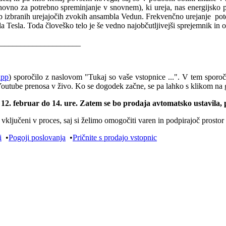
vno za potrebno spreminjanje v snovnem), ki ureja, nas energijsko pol
b izbranih urejajočih zvokih ansambla Vedun. Frekvenčno urejanje potek
Tesla. Toda človeško telo je še vedno najobčutljivejši sprejemnik in odd
_____________________
app
) sporočilo z naslovom "Tukaj so vaše vstopnice ...". V tem spor
Youtube prenosa v živo. Ko se dogodek začne, se pa lahko s klikom na 
12. februar do 14. ure. Zatem se bo prodaja avtomatsko ustavila,
odo vključeni v proces, saj si želimo omogočiti varen in podpirajoč prosto
i
•
Pogoji poslovanja
•
Pričnite s prodajo vstopnic