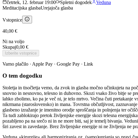
četrtek, 12. februar 19:00
Spletni dogodek
Veduna
Meditacijska glasba
Urejajoča glasba
Vstopnice
40,00 €
Ni na voljo
Skupaj
0,00 €
Izberite vstopnice
Varno plačilo · Apple Pay · Google Pay · Link
O tem dogodku
Stoletja in tisočletja vemo, da zvok in glasba močno učinkujeta na poč
snovno in nesnovno, telesno in duhovno. Skozi vsako živo bitje se pret
lahko zbolimo, ko pa je več ni, je telo mrtvo. Večina čuti pretakanje vs
nikrmana (staroslovensko) in mana. Tovrstna občutljivost, zaznavanje 
glasbeno izražanje je imenitno orodje sproščanja in polnjenja ter očiščev
Ta tudi zablokirajo pretok življenjske energije skozi telesna energijs
pozabljeno pa na srečo ni in ne more biti, saj je temelj bivanja. Ved
širi zavest in zavedanje. Brez življenjske energije ni ne življenja ne p
Veduna »kirurgije« ali harmoniziranja oz. (samo)urejanja so pravi ču