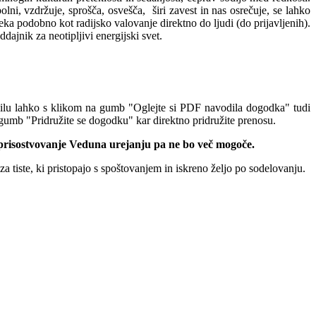
ni, vzdržuje, sprošča, osvešča, širi zavest in nas osrečuje, se lahko
a podobno kot radijsko valovanje direktno do ljudi (do prijavljenih).
ajnik za neotipljivi energijski svet.
očilu lahko s klikom na gumb "Oglejte si PDF navodila dogodka" tudi
gumb "Pridružite se dogodku" kar direktno pridružite prenosu.
 prisostvovanje Veduna urejanju pa ne bo več mogoče.
r za tiste, ki pristopajo s spoštovanjem in iskreno željo po sodelovanju.