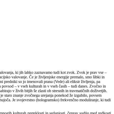
 valovanja, ki jih lahko zaznavamo tudi kot zvok. Zvok je prav vse –
acijsko valovanje. Če je življenjske energije premalo, smo šibki in
ni predniki so jo imenovali prana (Vede) ali eliksir življenja, pa
an povsod – v vseh kulturah in v vseh časih – tudi danes. Zvočno in
birajo v živih bitjih še zlasti ob stresnih in travmatičnih doživetjih.
se je staro znanje zvočnega urejanja ponekod že izgubilo, povsem
ihujoča. Je svojevrstno (hologramsko) frekvenčno moduliranje, ki tudi
nogih kulturah preteklosti in sedanjosti, čeprav sodijo med redkosti.