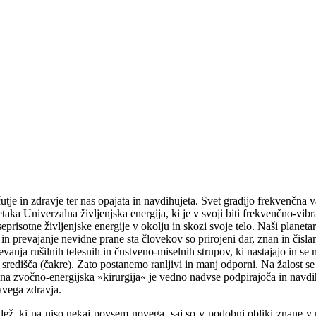
utje in zdravje ter nas opajata in navdihujeta. Svet gradijo frekvenčna
aka Univerzalna življenjska energija, ki je v svoji biti frekvenčno-vibr
eprisotne življenjske energije v okolju in skozi svoje telo. Naši planetar
in prevajanje nevidne prane sta človekov so prirojeni dar, znan in čisl
anja rušilnih telesnih in čustveno-miselnih strupov, ki nastajajo in se na
ka središča (čakre). Zato postanemo ranljivi in manj odporni. Na žalost 
unina zvočno-energijska »kirurgija« je vedno nadvse podpirajoča in navd
ravega zdravja.
dež, ki pa niso nekaj povsem novega, saj so v podobni obliki znane v m