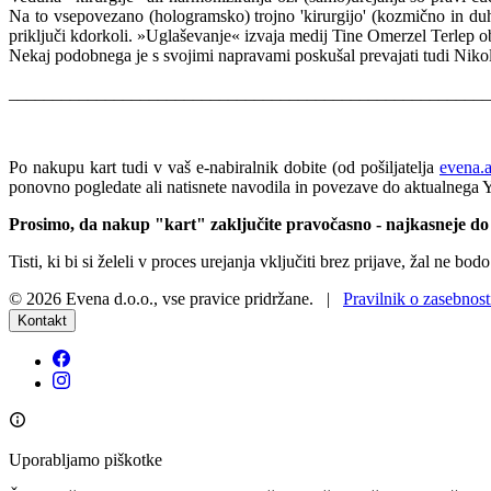
Na to vsepovezano (hologramsko) trojno 'kirurgijo' (kozmično in duho
priključi kdorkoli. »Uglaševanje« izvaja medij Tine Omerzel Terlep o
Nekaj podobnega je s svojimi napravami poskušal prevajati tudi Nikola 
______________________________________________________
Po nakupu kart tudi v vaš e-nabiralnik dobite (od pošiljatelja
evena.
ponovno pogledate ali natisnete navodila in povezave do aktualnega 
Prosimo, da nakup "kart" zaključite pravočasno - najkasneje do 
Tisti, ki bi si želeli v proces urejanja vključiti brez prijave, žal ne b
©
2026
Evena d.o.o.
,
vse pravice pridržane
. |
Pravilnik o zasebnost
Kontakt
Uporabljamo piškotke