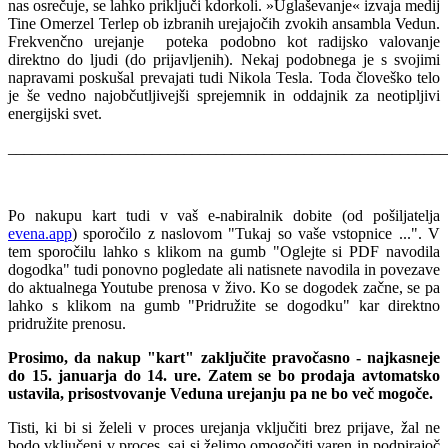
nas osrečuje, se lahko priključi kdorkoli. »Uglaševanje« izvaja medij
Tine Omerzel Terlep ob izbranih urejajočih zvokih ansambla Vedun.
Frekvenčno urejanje poteka podobno kot radijsko valovanje
direktno do ljudi (do prijavljenih). Nekaj podobnega je s svojimi
napravami poskušal prevajati tudi Nikola Tesla. Toda človeško telo
je še vedno najobčutljivejši sprejemnik in oddajnik za neotipljivi
energijski svet.
______________________________________________________
Po nakupu kart tudi v vaš e-nabiralnik dobite (od pošiljatelja
evena.app
) sporočilo z naslovom "Tukaj so vaše vstopnice ...". V
tem sporočilu lahko s klikom na gumb "Oglejte si PDF navodila
dogodka" tudi ponovno pogledate ali natisnete navodila in povezave
do aktualnega Youtube prenosa v živo. Ko se dogodek začne, se pa
lahko s klikom na gumb "Pridružite se dogodku" kar direktno
pridružite prenosu.
Prosimo, da nakup "kart" zaključite pravočasno - najkasneje
do 15. januarja do 14. ure. Zatem se bo prodaja avtomatsko
ustavila, prisostvovanje Veduna urejanju pa ne bo več mogoče.
Tisti, ki bi si želeli v proces urejanja vključiti brez prijave, žal ne
bodo vključeni v proces, saj si želimo omogočiti varen in podpirajoč