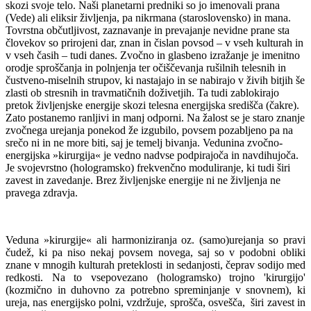
skozi svoje telo. Naši planetarni predniki so jo imenovali prana
(Vede) ali eliksir življenja, pa nikrmana (staroslovensko) in mana.
Tovrstna občutljivost, zaznavanje in prevajanje nevidne prane sta
človekov so prirojeni dar, znan in čislan povsod – v vseh kulturah in
v vseh časih – tudi danes. Zvočno in glasbeno izražanje je imenitno
orodje sproščanja in polnjenja ter očiščevanja rušilnih telesnih in
čustveno-miselnih strupov, ki nastajajo in se nabirajo v živih bitjih še
zlasti ob stresnih in travmatičnih doživetjih. Ta tudi zablokirajo
pretok življenjske energije skozi telesna energijska središča (čakre).
Zato postanemo ranljivi in manj odporni. Na žalost se je staro znanje
zvočnega urejanja ponekod že izgubilo, povsem pozabljeno pa na
srečo ni in ne more biti, saj je temelj bivanja. Vedunina zvočno-
energijska »kirurgija« je vedno nadvse podpirajoča in navdihujoča.
Je svojevrstno (hologramsko) frekvenčno moduliranje, ki tudi širi
zavest in zavedanje. Brez življenjske energije ni ne življenja ne
pravega zdravja.
Veduna »kirurgije« ali harmoniziranja oz. (samo)urejanja so pravi
čudež, ki pa niso nekaj povsem novega, saj so v podobni obliki
znane v mnogih kulturah preteklosti in sedanjosti, čeprav sodijo med
redkosti. Na to vsepovezano (hologramsko) trojno 'kirurgijo'
(kozmično in duhovno za potrebno spreminjanje v snovnem), ki
ureja, nas energijsko polni, vzdržuje, sprošča, osvešča, širi zavest in