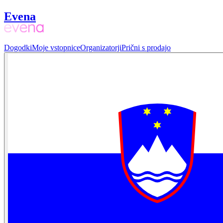
Evena
Dogodki
Moje vstopnice
Organizatorji
Prični s prodajo