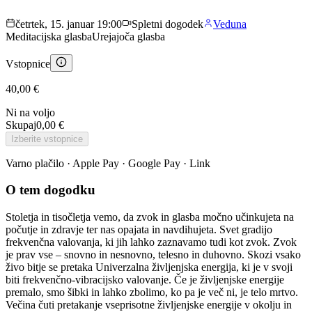
četrtek, 15. januar 19:00
Spletni dogodek
Veduna
Meditacijska glasba
Urejajoča glasba
Vstopnice
40,00 €
Ni na voljo
Skupaj
0,00 €
Izberite vstopnice
Varno plačilo · Apple Pay · Google Pay · Link
O tem dogodku
Stoletja in tisočletja vemo, da zvok in glasba močno učinkujeta na
počutje in zdravje ter nas opajata in navdihujeta. Svet gradijo
frekvenčna valovanja, ki jih lahko zaznavamo tudi kot zvok. Zvok
je prav vse – snovno in nesnovno, telesno in duhovno. Skozi vsako
živo bitje se pretaka Univerzalna življenjska energija, ki je v svoji
biti frekvenčno-vibracijsko valovanje. Če je življenjske energije
premalo, smo šibki in lahko zbolimo, ko pa je več ni, je telo mrtvo.
Večina čuti pretakanje vseprisotne življenjske energije v okolju in