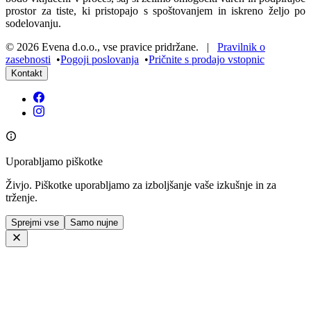
prostor za tiste, ki pristopajo s spoštovanjem in iskreno željo po
sodelovanju.
©
2026
Evena d.o.o.
,
vse pravice pridržane
. |
Pravilnik o
zasebnosti
•
Pogoji poslovanja
•
Pričnite s prodajo vstopnic
Kontakt
Uporabljamo piškotke
Živjo. Piškotke uporabljamo za izboljšanje vaše izkušnje in za
trženje.
Sprejmi vse
Samo nujne