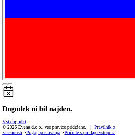
Dogodek ni bil najden.
Vsi dogodki
©
2026
Evena d.o.o.
,
vse pravice pridržane
. |
Pravilnik o
zasebnosti
•
Pogoji poslovanja
•
Pričnite s prodajo vstopnic