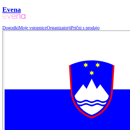
Evena
Dogodki
Moje vstopnice
Organizatorji
Prični s prodajo