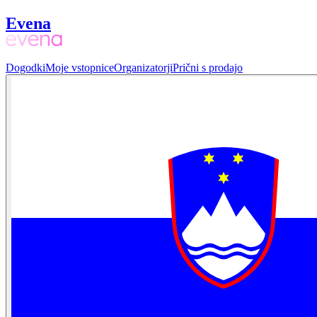
Evena
Dogodki
Moje vstopnice
Organizatorji
Prični s prodajo