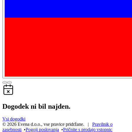
Dogodek ni bil najden.
Vsi dogodki
©
2026
Evena d.o.o.
,
vse pravice pridržane
. |
Pravilnik o
zasebnosti
•
Pogoji poslovanja
•
Pričnite s prodajo vstopnic