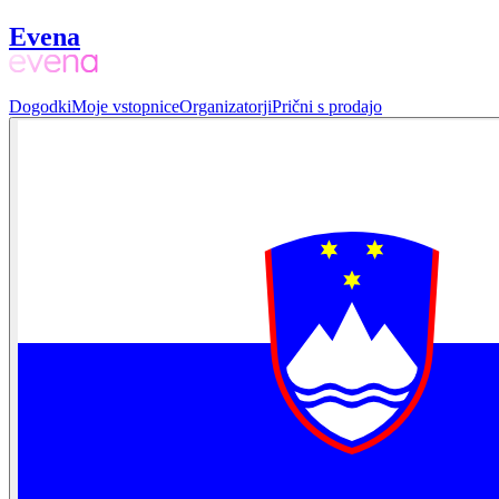
Evena
Dogodki
Moje vstopnice
Organizatorji
Prični s prodajo