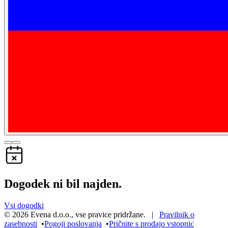
Dogodek ni bil najden.
Vsi dogodki
©
2026
Evena d.o.o.
,
vse pravice pridržane
. |
Pravilnik o
zasebnosti
•
Pogoji poslovanja
•
Pričnite s prodajo vstopnic