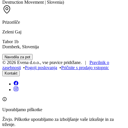
Destruction Movement | Slovenia)
Prizorišče
Zeleni Gaj
Tabor 1b
Dornberk, Slovenija
Navodila za pot
©
2026
Evena d.o.o.
,
vse pravice pridržane
. |
Pravilnik o
zasebnosti
•
Pogoji poslovanja
•
Pričnite s prodajo vstopnic
Kontakt
Uporabljamo piškotke
Živjo. Piškotke uporabljamo za izboljšanje vaše izkušnje in za
trženje.