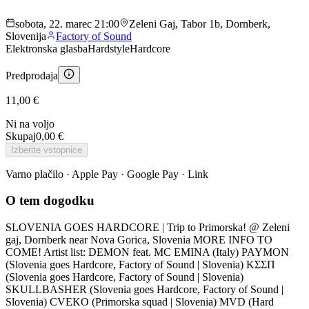
sobota, 22. marec 21:00
Zeleni Gaj, Tabor 1b, Dornberk,
Slovenija
Factory of Sound
Elektronska glasba
Hardstyle
Hardcore
Predprodaja
11,00 €
Ni na voljo
Skupaj
0,00 €
Izberite vstopnice
Varno plačilo · Apple Pay · Google Pay · Link
O tem dogodku
SLOVENIA GOES HARDCORE | Trip to Primorska! @ Zeleni
gaj, Dornberk near Nova Gorica, Slovenia MORE INFO TO
COME! Artist list: DEMON feat. MC EMINA (Italy) PAYMON
(Slovenia goes Hardcore, Factory of Sound | Slovenia) KΣΣП
(Slovenia goes Hardcore, Factory of Sound | Slovenia)
SKULLBASHER (Slovenia goes Hardcore, Factory of Sound |
Slovenia) CVEKO (Primorska squad | Slovenia) MVD (Hard