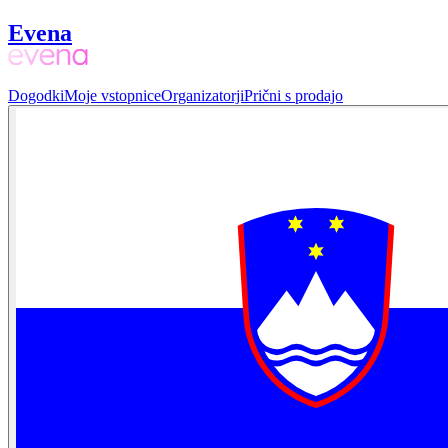
Evena
Dogodki
Moje vstopnice
Organizatorji
Prični s prodajo