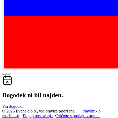
Dogodek ni bil najden.
Vsi dogodki
©
2026
Evena d.o.o.
,
vse pravice pridržane
. |
Pravilnik o
zasebnosti
•
Pogoji poslovanja
•
Pričnite s prodajo vstopnic