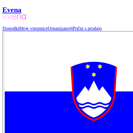
Evena
Dogodki
Moje vstopnice
Organizatorji
Prični s prodajo