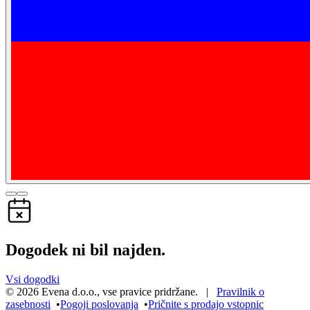
Dogodek ni bil najden.
Vsi dogodki
©
2026
Evena d.o.o.
,
vse pravice pridržane
. |
Pravilnik o
zasebnosti
•
Pogoji poslovanja
•
Pričnite s prodajo vstopnic