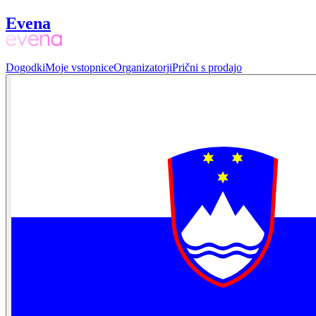
Evena
Dogodki
Moje vstopnice
Organizatorji
Prični s prodajo