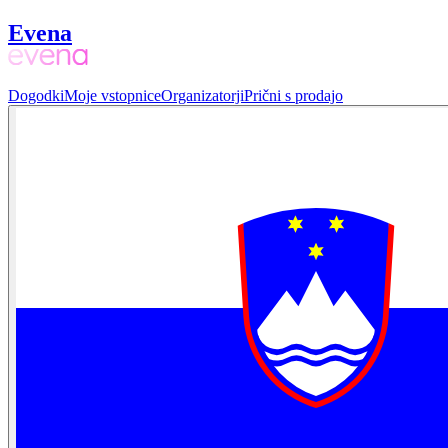
Evena
Dogodki
Moje vstopnice
Organizatorji
Prični s prodajo