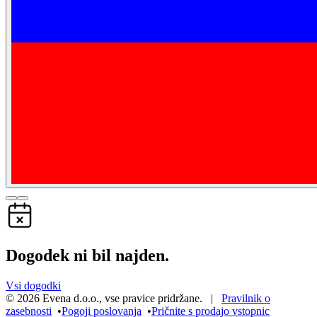
Dogodek ni bil najden.
Vsi dogodki
©
2026
Evena d.o.o.
,
vse pravice pridržane
. |
Pravilnik o
zasebnosti
•
Pogoji poslovanja
•
Pričnite s prodajo vstopnic