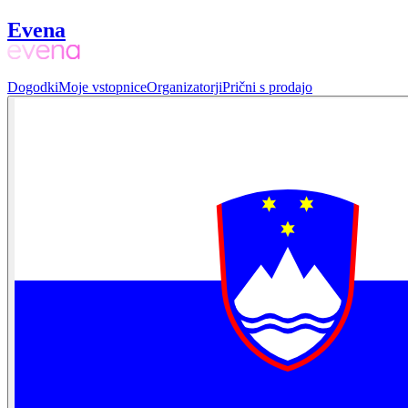
Evena
Dogodki
Moje vstopnice
Organizatorji
Prični s prodajo