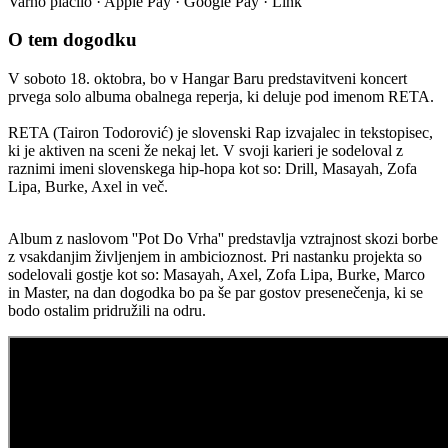
Varno plačilo · Apple Pay · Google Pay · Link
O tem dogodku
V soboto 18. oktobra, bo v Hangar Baru predstavitveni koncert
prvega solo albuma obalnega reperja, ki deluje pod imenom RETA.
RETA (Tairon Todorović) je slovenski Rap izvajalec in tekstopisec,
ki je aktiven na sceni že nekaj let. V svoji karieri je sodeloval z
raznimi imeni slovenskega hip-hopa kot so: Drill, Masayah, Zofa
Lipa, Burke, Axel in več.
Album z naslovom ''Pot Do Vrha'' predstavlja vztrajnost skozi borbe
z vsakdanjim življenjem in ambicioznost. Pri nastanku projekta so
sodelovali gostje kot so: Masayah, Axel, Zofa Lipa, Burke, Marco
in Master, na dan dogodka bo pa še par gostov presenečenja, ki se
bodo ostalim pridružili na odru.