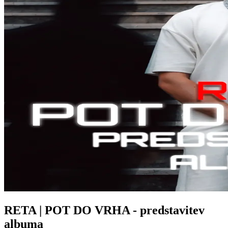
RETA | POT DO VRHA - predstavitev
albuma